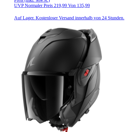
Preis
(Inkl. MwSt.)
UVP
Normaler Preis
219,99
Von
135,99
Auf Lager. Kostenloser Versand innerhalb von 24 Stunden.