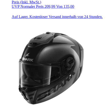
Preis
(Inkl. MwSt.)
UVP
Normaler Preis
209,99
Von
135,00
Auf Lager. Kostenloser Versand innerhalb von 24 Stunden.