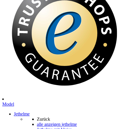
Model
Jethelme
Zurück
alle anzeigen
jethelme