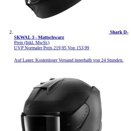
Shark D-
SKWAL 3 - Mattschwarz
Preis
(Inkl. MwSt.)
UVP
Normaler Preis
219,95
Von
153,99
Auf Lager. Kostenloser Versand innerhalb von 24 Stunden.