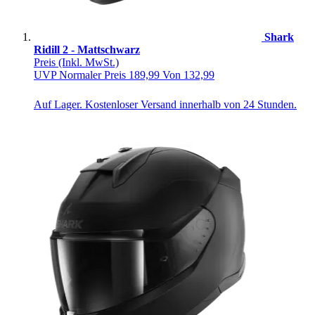
Shark
Ridill 2 - Mattschwarz
Preis
(Inkl. MwSt.)
UVP
Normaler Preis
189,99
Von
132,99
Auf Lager. Kostenloser Versand innerhalb von 24 Stunden.