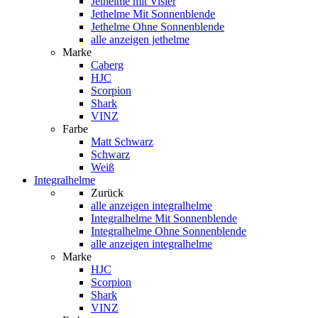
Jethelme mit Visier
Jethelme Mit Sonnenblende
Jethelme Ohne Sonnenblende
alle anzeigen jethelme
Marke
Caberg
HJC
Scorpion
Shark
VINZ
Farbe
Matt Schwarz
Schwarz
Weiß
Integralhelme
Zurück
alle anzeigen
integralhelme
Integralhelme Mit Sonnenblende
Integralhelme Ohne Sonnenblende
alle anzeigen integralhelme
Marke
HJC
Scorpion
Shark
VINZ