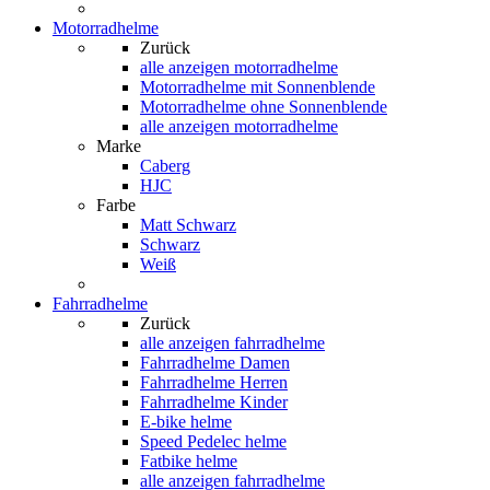
Motorradhelme
Zurück
alle anzeigen
motorradhelme
Motorradhelme mit Sonnenblende
Motorradhelme ohne Sonnenblende
alle anzeigen motorradhelme
Marke
Caberg
HJC
Farbe
Matt Schwarz
Schwarz
Weiß
Fahrradhelme
Zurück
alle anzeigen
fahrradhelme
Fahrradhelme Damen
Fahrradhelme Herren
Fahrradhelme Kinder
E-bike helme
Speed Pedelec helme
Fatbike helme
alle anzeigen fahrradhelme