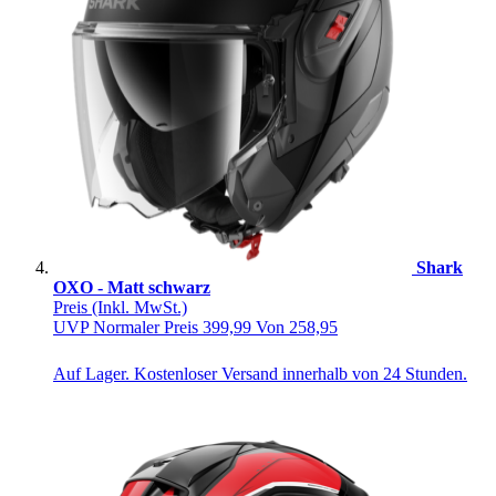
Shark
OXO - Matt schwarz
Preis
(Inkl. MwSt.)
UVP
Normaler Preis
399,99
Von
258,95
Auf Lager. Kostenloser Versand innerhalb von 24 Stunden.