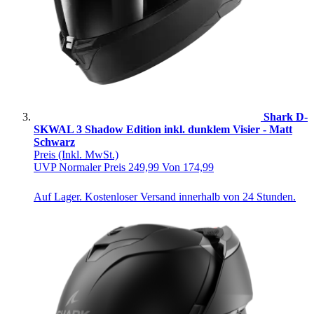
Shark D-
SKWAL 3 Shadow Edition inkl. dunklem Visier - Matt
Schwarz
Preis
(Inkl. MwSt.)
UVP
Normaler Preis
249,99
Von
174,99
Auf Lager. Kostenloser Versand innerhalb von 24 Stunden.