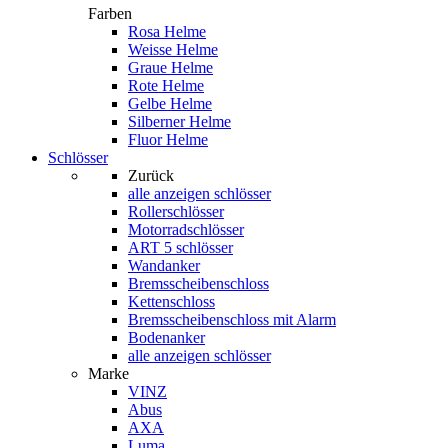
Farben
Rosa Helme
Weisse Helme
Graue Helme
Rote Helme
Gelbe Helme
Silberner Helme
Fluor Helme
Schlösser
Zurück
alle anzeigen
schlösser
Rollerschlösser
Motorradschlösser
ART 5 schlösser
Wandanker
Bremsscheibenschloss
Kettenschloss
Bremsscheibenschloss mit Alarm
Bodenanker
alle anzeigen schlösser
Marke
VINZ
Abus
AXA
Luma