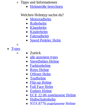
Tipps und Informationen
Helmgröße berechnen
Welchen Helmtyp suchst du?
Motorradhelm
Rollerhelm
Klapphelm
Kinderhelm
Fahrradhelm
Speed Pedelec Helm
Types
Zurück
alle anzeigen
types
Streetfighter-Helme
Fashionhelme
Retro Helme
Offener Helm
Topfhelme
Flip-up Helme
Full Face Helm
Enduro Helme
ECE 22.06 zugelassene Helme
Halbschalenhelm
NTA 8776-zugelassene Helme