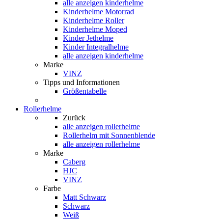
alle anzeigen
kinderhelme
Kinderhelme Motorrad
Kinderhelme Roller
Kinderhelme Moped
Kinder Jethelme
Kinder Integralhelme
alle anzeigen kinderhelme
Marke
VINZ
Tipps und Informationen
Größentabelle
Rollerhelme
Zurück
alle anzeigen
rollerhelme
Rollerhelm mit Sonnenblende
alle anzeigen rollerhelme
Marke
Caberg
HJC
VINZ
Farbe
Matt Schwarz
Schwarz
Weiß