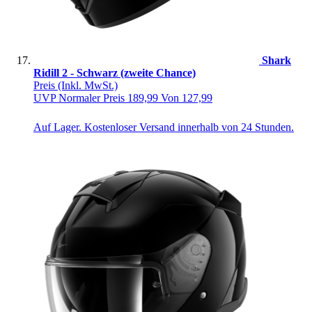
Shark
Ridill 2 - Schwarz (zweite Chance)
Preis
(Inkl. MwSt.)
UVP
Normaler Preis
189,99
Von
127,99
Auf Lager. Kostenloser Versand innerhalb von 24 Stunden.