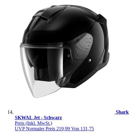
Shark
SKWAL Jet - Schwarz
Preis
(Inkl. MwSt.)
UVP
Normaler Preis
219,99
Von
131,75