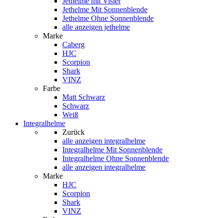
Jethelme mit Visier
Jethelme Mit Sonnenblende
Jethelme Ohne Sonnenblende
alle anzeigen jethelme
Marke
Caberg
HJC
Scorpion
Shark
VINZ
Farbe
Matt Schwarz
Schwarz
Weiß
Integralhelme
Zurück
alle anzeigen
integralhelme
Integralhelme Mit Sonnenblende
Integralhelme Ohne Sonnenblende
alle anzeigen integralhelme
Marke
HJC
Scorpion
Shark
VINZ