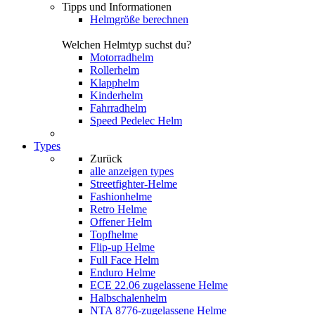
Tipps und Informationen
Helmgröße berechnen
Welchen Helmtyp suchst du?
Motorradhelm
Rollerhelm
Klapphelm
Kinderhelm
Fahrradhelm
Speed Pedelec Helm
Types
Zurück
alle anzeigen
types
Streetfighter-Helme
Fashionhelme
Retro Helme
Offener Helm
Topfhelme
Flip-up Helme
Full Face Helm
Enduro Helme
ECE 22.06 zugelassene Helme
Halbschalenhelm
NTA 8776-zugelassene Helme