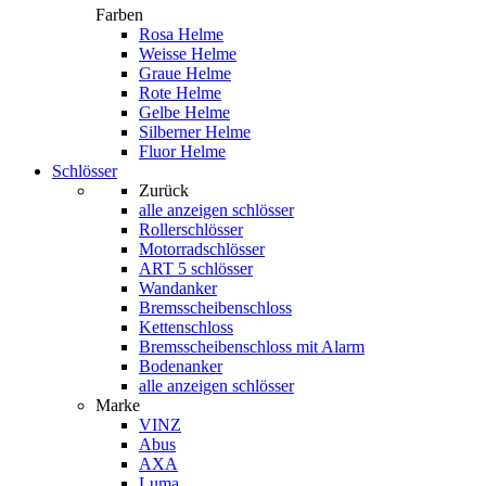
Farben
Rosa Helme
Weisse Helme
Graue Helme
Rote Helme
Gelbe Helme
Silberner Helme
Fluor Helme
Schlösser
Zurück
alle anzeigen
schlösser
Rollerschlösser
Motorradschlösser
ART 5 schlösser
Wandanker
Bremsscheibenschloss
Kettenschloss
Bremsscheibenschloss mit Alarm
Bodenanker
alle anzeigen schlösser
Marke
VINZ
Abus
AXA
Luma