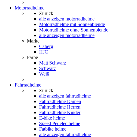
Motorradhelme
Zurück
alle anzeigen
motorradhelme
Motorradhelme mit Sonnenblende
Motorradhelme ohne Sonnenblende
alle anzeigen motorradhelme
Marke
Caberg
HJC
Farbe
Matt Schwarz
Schwarz
Weiß
Fahrradhelme
Zurück
alle anzeigen
fahrradhelme
Fahrradhelme Damen
Fahrradhelme Herren
Fahrradhelme Kinder
E-bike helme
Speed Pedelec helme
Fatbike helme
alle anzeigen fahrradhelme