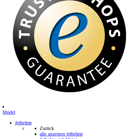
Model
Jethelme
Zurück
alle anzeigen
jethelme