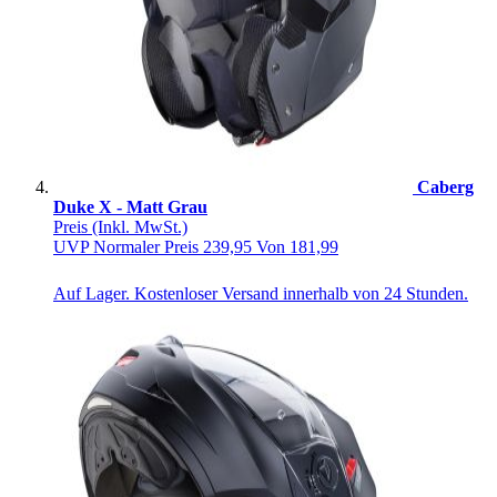
Caberg
Duke X - Matt Grau
Preis
(Inkl. MwSt.)
UVP
Normaler Preis
239,95
Von
181,99
Auf Lager. Kostenloser Versand innerhalb von 24 Stunden.