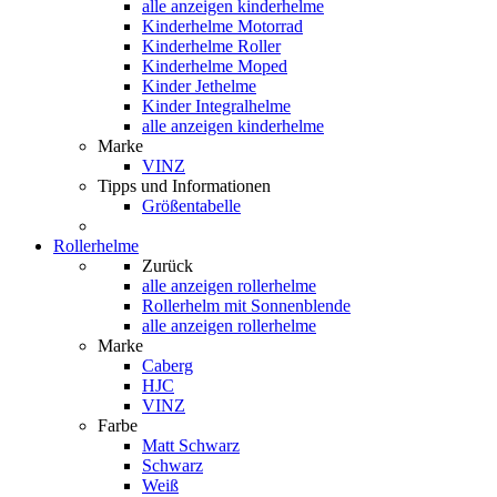
alle anzeigen
kinderhelme
Kinderhelme Motorrad
Kinderhelme Roller
Kinderhelme Moped
Kinder Jethelme
Kinder Integralhelme
alle anzeigen kinderhelme
Marke
VINZ
Tipps und Informationen
Größentabelle
Rollerhelme
Zurück
alle anzeigen
rollerhelme
Rollerhelm mit Sonnenblende
alle anzeigen rollerhelme
Marke
Caberg
HJC
VINZ
Farbe
Matt Schwarz
Schwarz
Weiß