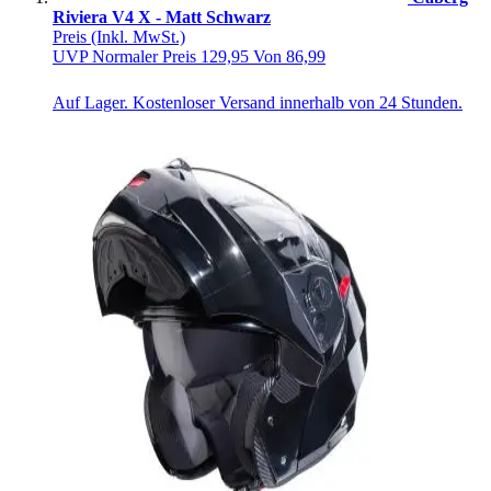
Riviera V4 X - Matt Schwarz
Preis
(Inkl. MwSt.)
UVP
Normaler Preis
129,95
Von
86,99
Auf Lager. Kostenloser Versand innerhalb von 24 Stunden.