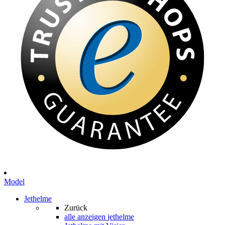
Model
Jethelme
Zurück
alle anzeigen
jethelme