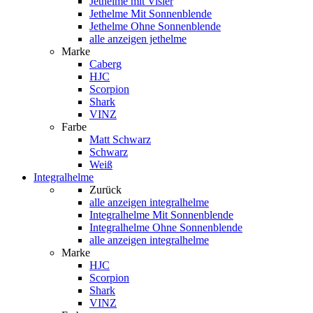
Jethelme mit Visier
Jethelme Mit Sonnenblende
Jethelme Ohne Sonnenblende
alle anzeigen jethelme
Marke
Caberg
HJC
Scorpion
Shark
VINZ
Farbe
Matt Schwarz
Schwarz
Weiß
Integralhelme
Zurück
alle anzeigen
integralhelme
Integralhelme Mit Sonnenblende
Integralhelme Ohne Sonnenblende
alle anzeigen integralhelme
Marke
HJC
Scorpion
Shark
VINZ