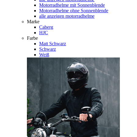
Motorradhelme mit Sonnenblende
Motorradhelme ohne Sonnenblende
alle anzeigen motorradhelme
Marke
Caberg
HJC
Farbe
Matt Schwarz
Schwarz
Weiß