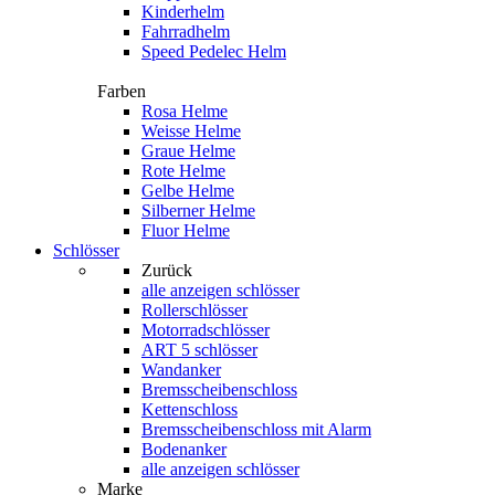
Kinderhelm
Fahrradhelm
Speed Pedelec Helm
Farben
Rosa Helme
Weisse Helme
Graue Helme
Rote Helme
Gelbe Helme
Silberner Helme
Fluor Helme
Schlösser
Zurück
alle anzeigen
schlösser
Rollerschlösser
Motorradschlösser
ART 5 schlösser
Wandanker
Bremsscheibenschloss
Kettenschloss
Bremsscheibenschloss mit Alarm
Bodenanker
alle anzeigen schlösser
Marke