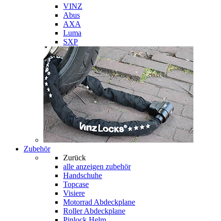
VINZ
Abus
AXA
Luma
SXP
Zubehör
Zurück
alle anzeigen
zubehör
Handschuhe
Topcase
Visiere
Motorrad Abdeckplane
Roller Abdeckplane
Pinlock Helm