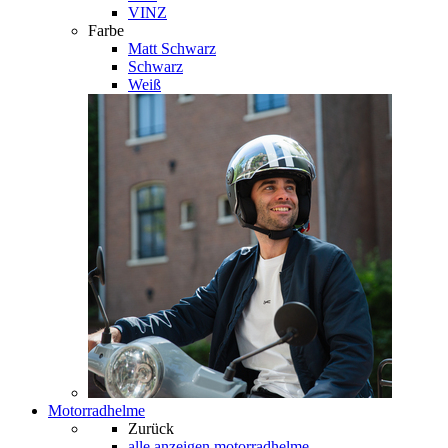
VINZ
Farbe
Matt Schwarz
Schwarz
Weiß
Motorradhelme
Zurück
alle anzeigen
motorradhelme