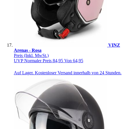
VINZ
Arenas - Rosa
Preis
(Inkl. MwSt.)
UVP
Normaler Preis
84,95
Von
64,95
Auf Lager. Kostenloser Versand innerhalb von 24 Stunden.