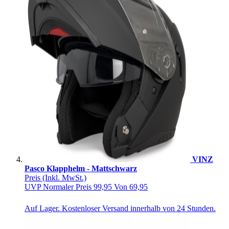
VINZ
Pasco Klapphelm - Mattschwarz
Preis
(Inkl. MwSt.)
UVP
Normaler Preis
99,95
Von
69,95
Auf Lager. Kostenloser Versand innerhalb von 24 Stunden.