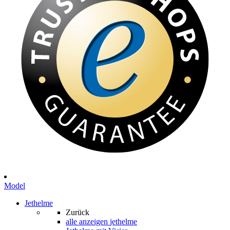
Model
Jethelme
Zurück
alle anzeigen
jethelme