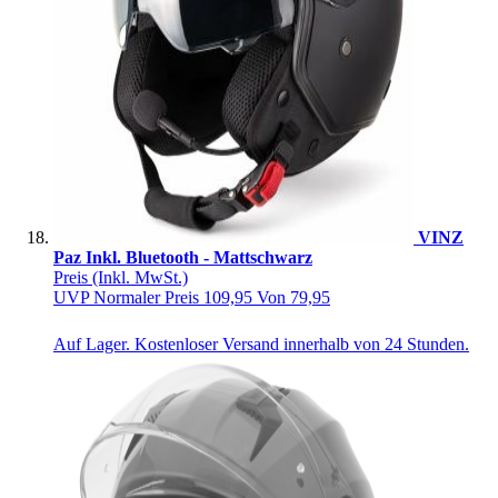
VINZ
Paz Inkl. Bluetooth - Mattschwarz
Preis
(Inkl. MwSt.)
UVP
Normaler Preis
109,95
Von
79,95
Auf Lager. Kostenloser Versand innerhalb von 24 Stunden.