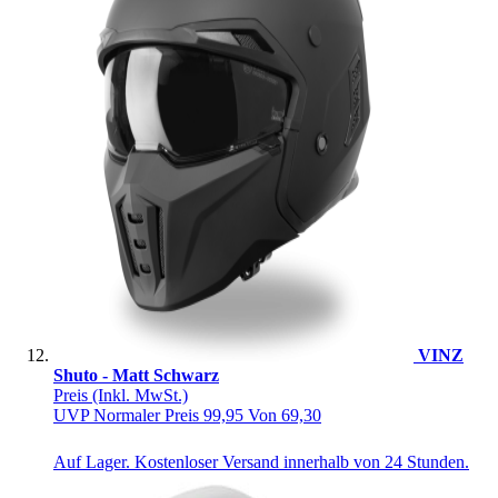
VINZ
Shuto - Matt Schwarz
Preis
(Inkl. MwSt.)
UVP
Normaler Preis
99,95
Von
69,30
Auf Lager. Kostenloser Versand innerhalb von 24 Stunden.