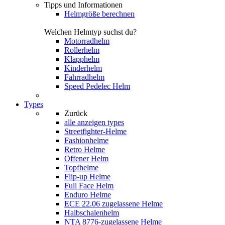
Tipps und Informationen
Helmgröße berechnen
Welchen Helmtyp suchst du?
Motorradhelm
Rollerhelm
Klapphelm
Kinderhelm
Fahrradhelm
Speed Pedelec Helm
Types
Zurück
alle anzeigen
types
Streetfighter-Helme
Fashionhelme
Retro Helme
Offener Helm
Topfhelme
Flip-up Helme
Full Face Helm
Enduro Helme
ECE 22.06 zugelassene Helme
Halbschalenhelm
NTA 8776-zugelassene Helme