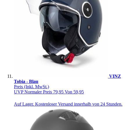
VINZ
Tobia - Blau
Preis
(Inkl. MwSt.)
UVP
Normaler Preis
79,95
Von
59,95
Auf Lager. Kostenloser Versand innerhalb von 24 Stunden.