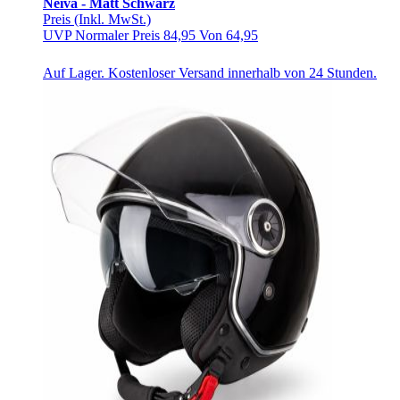
Neiva - Matt Schwarz
Preis
(Inkl. MwSt.)
UVP
Normaler Preis
84,95
Von
64,95
Auf Lager. Kostenloser Versand innerhalb von 24 Stunden.