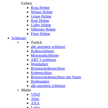
Farben
Rosa Helme
Weisse Helme
Graue Helme
Rote Helme
Gelbe Helme
Silberner Helme
Fluor Helme
Schlösser
Zurück
alle anzeigen
schlösser
Rollerschlösser
Motorradschlösser
ART 5 schlösser
Wandanker
Bremsscheibenschloss
Kettenschloss
Bremsscheibenschloss mit Alarm
Bodenanker
alle anzeigen schlösser
Marke
VINZ
Abus
AXA
Luma