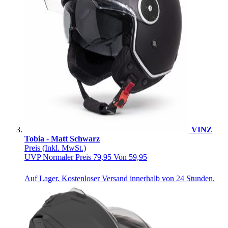
VINZ
Tobia - Matt Schwarz
Preis
(Inkl. MwSt.)
UVP
Normaler Preis
79,95
Von
59,95
Auf Lager. Kostenloser Versand innerhalb von 24 Stunden.