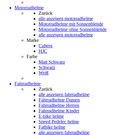
Motorradhelme
Zurück
alle anzeigen
motorradhelme
Motorradhelme mit Sonnenblende
Motorradhelme ohne Sonnenblende
alle anzeigen motorradhelme
Marke
Caberg
HJC
Farbe
Matt Schwarz
Schwarz
Weiß
Fahrradhelme
Zurück
alle anzeigen
fahrradhelme
Fahrradhelme Damen
Fahrradhelme Herren
Fahrradhelme Kinder
E-bike helme
Speed Pedelec helme
Fatbike helme
alle anzeigen fahrradhelme