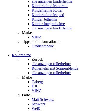
alle anzeigen
kinderhelme
Kinderhelme Motorrad
Kinderhelme Roller
Kinderhelme Moped
Kinder Jethelme
Kinder Integralhelme
alle anzeigen kinderhelme
Marke
VINZ
Tipps und Informationen
Größentabelle
Rollerhelme
Zurück
alle anzeigen
rollerhelme
Rollerhelm mit Sonnenblende
alle anzeigen rollerhelme
Marke
Caberg
HJC
VINZ
Farbe
Matt Schwarz
Schwarz
Weiß