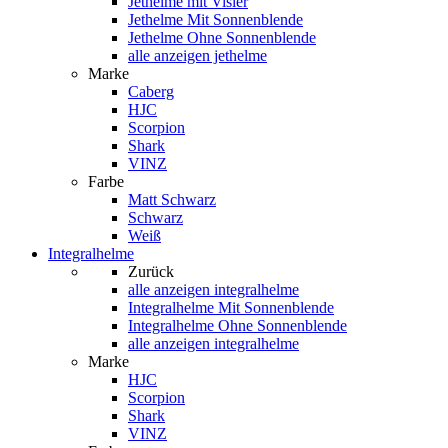
Jethelme mit Visier
Jethelme Mit Sonnenblende
Jethelme Ohne Sonnenblende
alle anzeigen jethelme
Marke
Caberg
HJC
Scorpion
Shark
VINZ
Farbe
Matt Schwarz
Schwarz
Weiß
Integralhelme
Zurück
alle anzeigen
integralhelme
Integralhelme Mit Sonnenblende
Integralhelme Ohne Sonnenblende
alle anzeigen integralhelme
Marke
HJC
Scorpion
Shark
VINZ