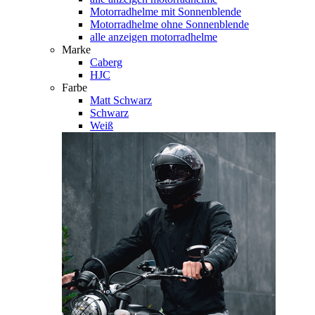
Motorradhelme mit Sonnenblende
Motorradhelme ohne Sonnenblende
alle anzeigen motorradhelme
Marke
Caberg
HJC
Farbe
Matt Schwarz
Schwarz
Weiß