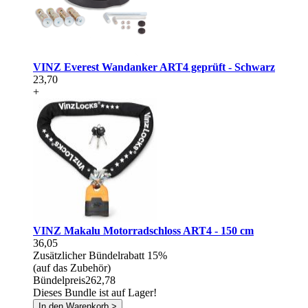
VINZ Everest Wandanker ART4 geprüft - Schwarz
23,70
+
VINZ Makalu Motorradschloss ART4 - 150 cm
36,05
Zusätzlicher Bündelrabatt
15%
(auf das Zubehör)
Bündelpreis
262,78
Dieses Bundle ist auf Lager!
In den Warenkorb >