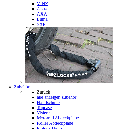
VINZ
Abus
AXA
Luma
SXP
Zubehör
Zurück
alle anzeigen
zubehör
Handschuhe
Topcase
Visiere
Motorrad Abdeckplane
Roller Abdeckplane
Pinlock Helm