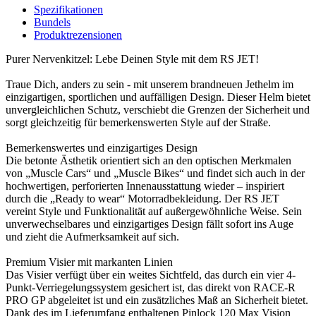
Spezifikationen
Bundels
Produktrezensionen
Purer Nervenkitzel: Lebe Deinen Style mit dem RS JET!
Traue Dich, anders zu sein - mit unserem brandneuen Jethelm im
einzigartigen, sportlichen und auffälligen Design. Dieser Helm bietet
unvergleichlichen Schutz, verschiebt die Grenzen der Sicherheit und
sorgt gleichzeitig für bemerkenswerten Style auf der Straße.
Bemerkenswertes und einzigartiges Design
Die betonte Ästhetik orientiert sich an den optischen Merkmalen
von „Muscle Cars“ und „Muscle Bikes“ und findet sich auch in der
hochwertigen, perforierten Innenausstattung wieder – inspiriert
durch die „Ready to wear“ Motorradbekleidung. Der RS JET
vereint Style und Funktionalität auf außergewöhnliche Weise. Sein
unverwechselbares und einzigartiges Design fällt sofort ins Auge
und zieht die Aufmerksamkeit auf sich.
Premium Visier mit markanten Linien
Das Visier verfügt über ein weites Sichtfeld, das durch ein vier 4-
Punkt-Verriegelungssystem gesichert ist, das direkt von RACE-R
PRO GP abgeleitet ist und ein zusätzliches Maß an Sicherheit bietet.
Dank des im Lieferumfang enthaltenen Pinlock 120 Max Vision