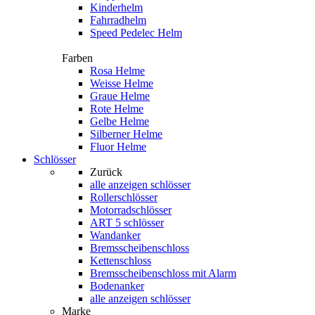
Kinderhelm
Fahrradhelm
Speed Pedelec Helm
Farben
Rosa Helme
Weisse Helme
Graue Helme
Rote Helme
Gelbe Helme
Silberner Helme
Fluor Helme
Schlösser
Zurück
alle anzeigen
schlösser
Rollerschlösser
Motorradschlösser
ART 5 schlösser
Wandanker
Bremsscheibenschloss
Kettenschloss
Bremsscheibenschloss mit Alarm
Bodenanker
alle anzeigen schlösser
Marke