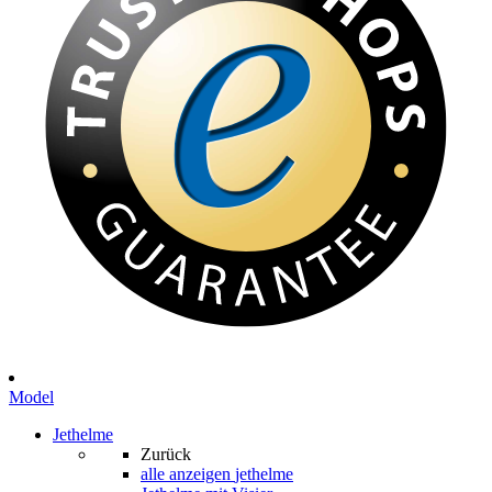
Model
Jethelme
Zurück
alle anzeigen
jethelme