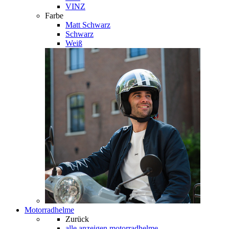
VINZ
Farbe
Matt Schwarz
Schwarz
Weiß
Motorradhelme
Zurück
alle anzeigen
motorradhelme