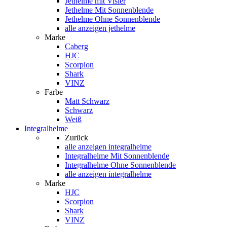
Jethelme mit Visier
Jethelme Mit Sonnenblende
Jethelme Ohne Sonnenblende
alle anzeigen jethelme
Marke
Caberg
HJC
Scorpion
Shark
VINZ
Farbe
Matt Schwarz
Schwarz
Weiß
Integralhelme
Zurück
alle anzeigen
integralhelme
Integralhelme Mit Sonnenblende
Integralhelme Ohne Sonnenblende
alle anzeigen integralhelme
Marke
HJC
Scorpion
Shark
VINZ