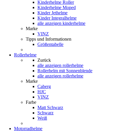
Kinderhelme Roller
Kinderhelme Moped
Kinder Jethelme
Kinder Integralhelme
alle anzeigen kinderhelme
Marke
VINZ
Tipps und Informationen
Größentabelle
Rollerhelme
Zurück
alle anzeigen
rollerhelme
Rollerhelm mit Sonnenblende
alle anzeigen rollerhelme
Marke
Caberg
HJC
VINZ
Farbe
Matt Schwarz
Schwarz
Weiß
Motorradhelme