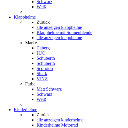
Schwarz
Weiß
Klapphelme
Zurück
alle anzeigen
klapphelme
Klapphelme mit Sonnenblende
alle anzeigen klapphelme
Marke
Caberg
HJC
Schuberth
Schuberth
Scorpion
Shark
VINZ
Farbe
Matt Schwarz
Schwarz
Weiß
Kinderhelme
Zurück
alle anzeigen
kinderhelme
Kinderhelme Motorrad