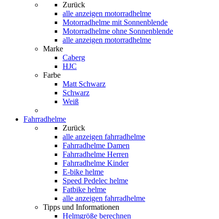
Zurück
alle anzeigen
motorradhelme
Motorradhelme mit Sonnenblende
Motorradhelme ohne Sonnenblende
alle anzeigen motorradhelme
Marke
Caberg
HJC
Farbe
Matt Schwarz
Schwarz
Weiß
Fahrradhelme
Zurück
alle anzeigen
fahrradhelme
Fahrradhelme Damen
Fahrradhelme Herren
Fahrradhelme Kinder
E-bike helme
Speed Pedelec helme
Fatbike helme
alle anzeigen fahrradhelme
Tipps und Informationen
Helmgröße berechnen