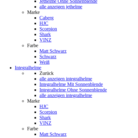
Jethelme Ohne Sonnenblende
alle anzeigen jethelme
Marke
Caberg
HJC
Scorpion
Shark
VINZ
Farbe
Matt Schwarz
Schwarz
Weiß
Integralhelme
Zurück
alle anzeigen
integralhelme
Integralhelme Mit Sonnenblende
Integralhelme Ohne Sonnenblende
alle anzeigen integralhelme
Marke
HJC
Scorpion
Shark
VINZ
Farbe
Matt Schwarz