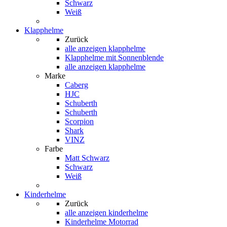
Schwarz
Weiß
Klapphelme
Zurück
alle anzeigen
klapphelme
Klapphelme mit Sonnenblende
alle anzeigen klapphelme
Marke
Caberg
HJC
Schuberth
Schuberth
Scorpion
Shark
VINZ
Farbe
Matt Schwarz
Schwarz
Weiß
Kinderhelme
Zurück
alle anzeigen
kinderhelme
Kinderhelme Motorrad