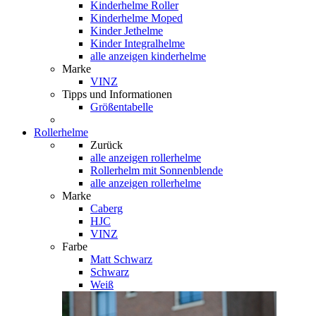
Kinderhelme Roller
Kinderhelme Moped
Kinder Jethelme
Kinder Integralhelme
alle anzeigen kinderhelme
Marke
VINZ
Tipps und Informationen
Größentabelle
Rollerhelme
Zurück
alle anzeigen
rollerhelme
Rollerhelm mit Sonnenblende
alle anzeigen rollerhelme
Marke
Caberg
HJC
VINZ
Farbe
Matt Schwarz
Schwarz
Weiß