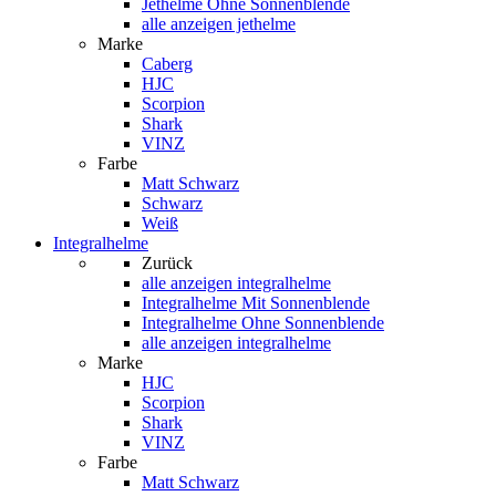
Jethelme Ohne Sonnenblende
alle anzeigen jethelme
Marke
Caberg
HJC
Scorpion
Shark
VINZ
Farbe
Matt Schwarz
Schwarz
Weiß
Integralhelme
Zurück
alle anzeigen
integralhelme
Integralhelme Mit Sonnenblende
Integralhelme Ohne Sonnenblende
alle anzeigen integralhelme
Marke
HJC
Scorpion
Shark
VINZ
Farbe
Matt Schwarz