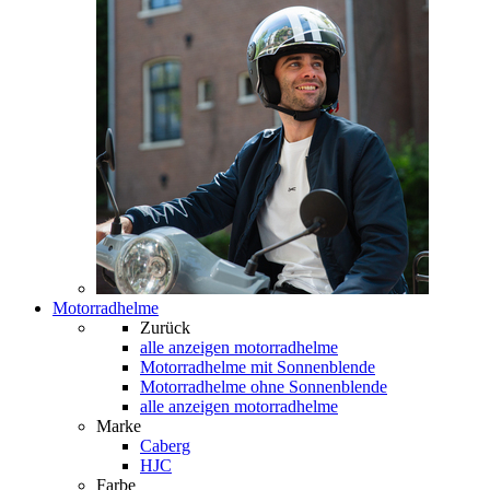
Motorradhelme
Zurück
alle anzeigen
motorradhelme
Motorradhelme mit Sonnenblende
Motorradhelme ohne Sonnenblende
alle anzeigen motorradhelme
Marke
Caberg
HJC
Farbe