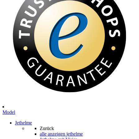
Model
Jethelme
Zurück
alle anzeigen
jethelme