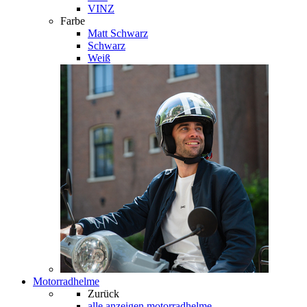
VINZ
Farbe
Matt Schwarz
Schwarz
Weiß
Motorradhelme
Zurück
alle anzeigen
motorradhelme