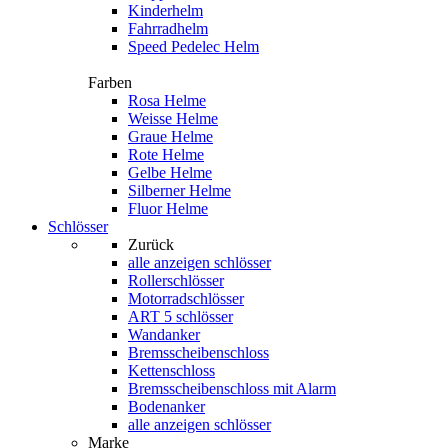
Kinderhelm
Fahrradhelm
Speed Pedelec Helm
Farben
Rosa Helme
Weisse Helme
Graue Helme
Rote Helme
Gelbe Helme
Silberner Helme
Fluor Helme
Schlösser
Zurück
alle anzeigen
schlösser
Rollerschlösser
Motorradschlösser
ART 5 schlösser
Wandanker
Bremsscheibenschloss
Kettenschloss
Bremsscheibenschloss mit Alarm
Bodenanker
alle anzeigen schlösser
Marke