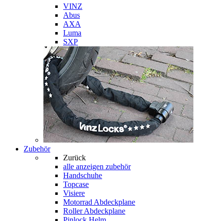
VINZ
Abus
AXA
Luma
SXP
Zubehör
Zurück
alle anzeigen
zubehör
Handschuhe
Topcase
Visiere
Motorrad Abdeckplane
Roller Abdeckplane
Pinlock Helm