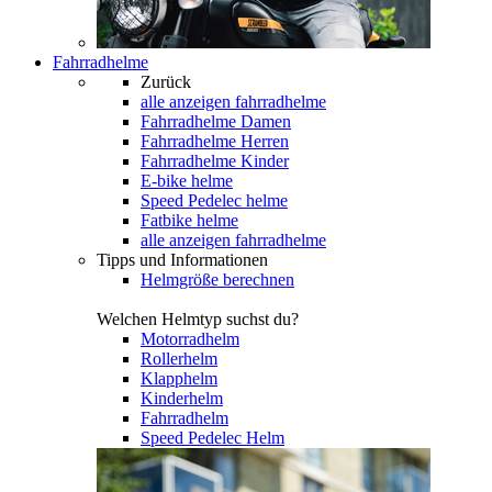
Fahrradhelme
Zurück
alle anzeigen
fahrradhelme
Fahrradhelme Damen
Fahrradhelme Herren
Fahrradhelme Kinder
E-bike helme
Speed Pedelec helme
Fatbike helme
alle anzeigen fahrradhelme
Tipps und Informationen
Helmgröße berechnen
Welchen Helmtyp suchst du?
Motorradhelm
Rollerhelm
Klapphelm
Kinderhelm
Fahrradhelm
Speed Pedelec Helm