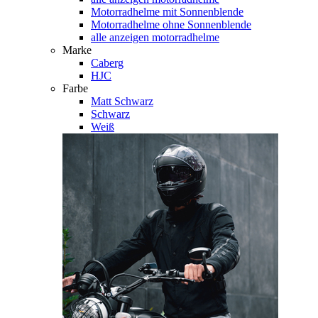
Motorradhelme mit Sonnenblende
Motorradhelme ohne Sonnenblende
alle anzeigen motorradhelme
Marke
Caberg
HJC
Farbe
Matt Schwarz
Schwarz
Weiß