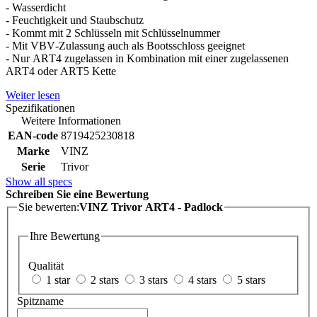
- Wasserdicht
- Feuchtigkeit und Staubschutz
- Kommt mit 2 Schlüsseln mit Schlüsselnummer
- Mit VBV-Zulassung auch als Bootsschloss geeignet
- Nur ART4 zugelassen in Kombination mit einer zugelassenen
ART4 oder ART5 Kette
Weiter lesen
Spezifikationen
Weitere Informationen
EAN-code
8719425230818
Marke
VINZ
Serie
Trivor
Show all specs
Schreiben Sie eine Bewertung
Sie bewerten:
VINZ Trivor ART4 - Padlock
Ihre Bewertung
Qualität
1 star
2 stars
3 stars
4 stars
5 stars
Spitzname