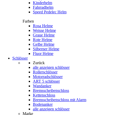
Kinderhelm
Fahrradhelm
Speed Pedelec Helm
Farben
Rosa Helme
Weisse Helme
Graue Helme
Rote Helme
Gelbe Helme
Silberner Helme
Fluor Helme
Schlösser
Zurück
alle anzeigen
schlösser
Rollerschlösser
Motorradschlösser
ART 5 schlösser
Wandanker
Bremsscheibenschloss
Kettenschloss
Bremsscheibenschloss mit Alarm
Bodenanker
alle anzeigen schlösser
Marke