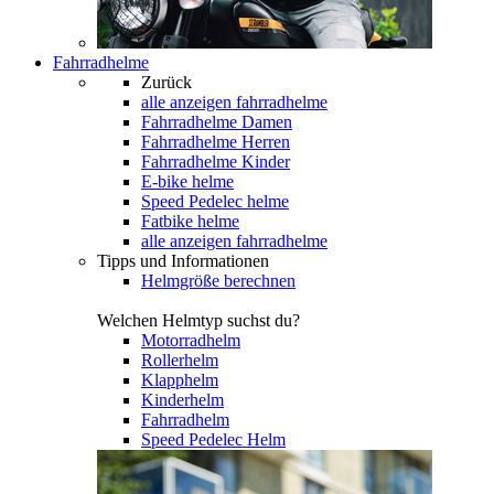
Fahrradhelme
Zurück
alle anzeigen
fahrradhelme
Fahrradhelme Damen
Fahrradhelme Herren
Fahrradhelme Kinder
E-bike helme
Speed Pedelec helme
Fatbike helme
alle anzeigen fahrradhelme
Tipps und Informationen
Helmgröße berechnen
Welchen Helmtyp suchst du?
Motorradhelm
Rollerhelm
Klapphelm
Kinderhelm
Fahrradhelm
Speed Pedelec Helm