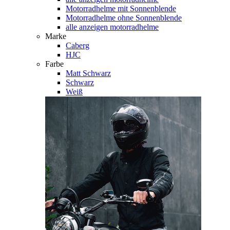
Motorradhelme mit Sonnenblende
Motorradhelme ohne Sonnenblende
alle anzeigen motorradhelme
Marke
Caberg
HJC
Farbe
Matt Schwarz
Schwarz
Weiß