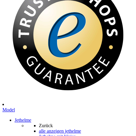
Model
Jethelme
Zurück
alle anzeigen
jethelme