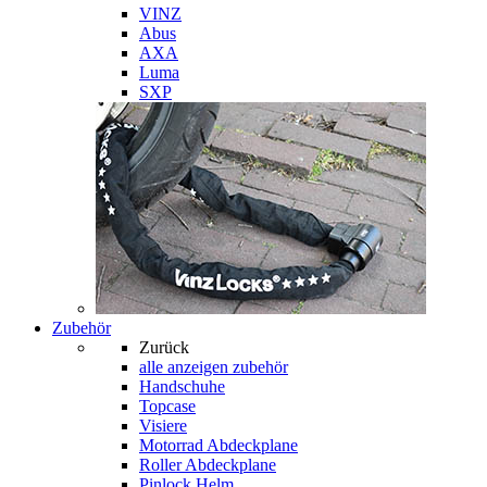
VINZ
Abus
AXA
Luma
SXP
Zubehör
Zurück
alle anzeigen
zubehör
Handschuhe
Topcase
Visiere
Motorrad Abdeckplane
Roller Abdeckplane
Pinlock Helm