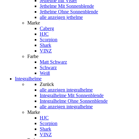
Jethelme mit Visier
Jethelme Mit Sonnenblende
Jethelme Ohne Sonnenblende
alle anzeigen jethelme
Marke
Caberg
HJC
Scorpion
Shark
VINZ
Farbe
Matt Schwarz
Schwarz
Weiß
Integralhelme
Zurück
alle anzeigen
integralhelme
Integralhelme Mit Sonnenblende
Integralhelme Ohne Sonnenblende
alle anzeigen integralhelme
Marke
HJC
Scorpion
Shark
VINZ