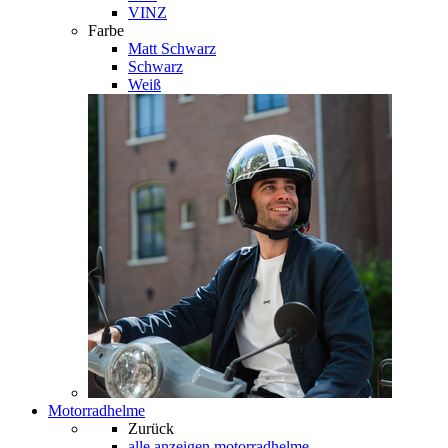
VINZ
Farbe
Matt Schwarz
Schwarz
Weiß
Motorradhelme
Zurück
alle anzeigen
motorradhelme