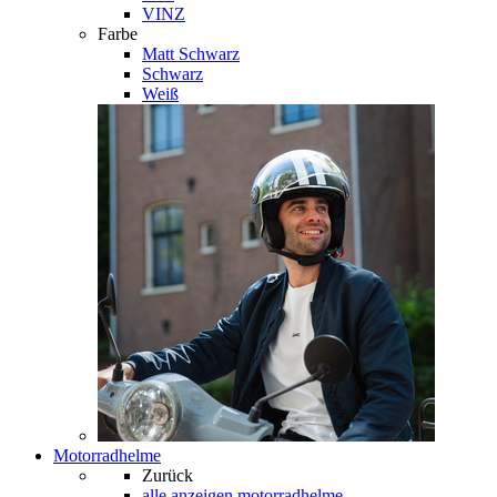
VINZ
Farbe
Matt Schwarz
Schwarz
Weiß
Motorradhelme
Zurück
alle anzeigen
motorradhelme