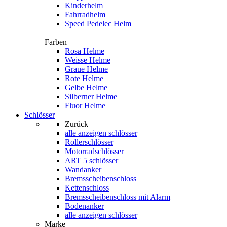
Kinderhelm
Fahrradhelm
Speed Pedelec Helm
Farben
Rosa Helme
Weisse Helme
Graue Helme
Rote Helme
Gelbe Helme
Silberner Helme
Fluor Helme
Schlösser
Zurück
alle anzeigen
schlösser
Rollerschlösser
Motorradschlösser
ART 5 schlösser
Wandanker
Bremsscheibenschloss
Kettenschloss
Bremsscheibenschloss mit Alarm
Bodenanker
alle anzeigen schlösser
Marke