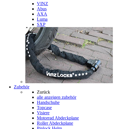
VINZ
Abus
AXA
Luma
SXP
Zubehör
Zurück
alle anzeigen
zubehör
Handschuhe
Topcase
Visiere
Motorrad Abdeckplane
Roller Abdeckplane
Pinlock Helm