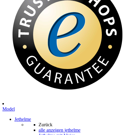
Model
Jethelme
Zurück
alle anzeigen
jethelme