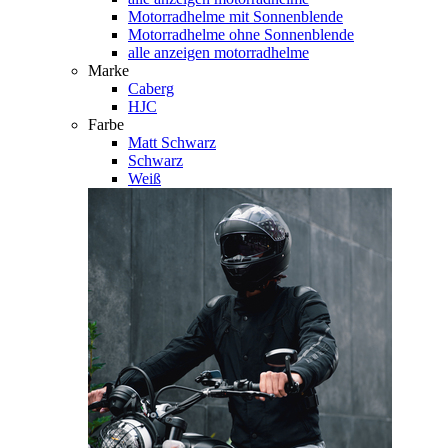
Motorradhelme mit Sonnenblende
Motorradhelme ohne Sonnenblende
alle anzeigen motorradhelme
Marke
Caberg
HJC
Farbe
Matt Schwarz
Schwarz
Weiß