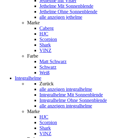
Jethelme mit Visier
Jethelme Mit Sonnenblende
Jethelme Ohne Sonnenblende
alle anzeigen jethelme
Marke
Caberg
HJC
Scorpion
Shark
VINZ
Farbe
Matt Schwarz
Schwarz
Weiß
Integralhelme
Zurück
alle anzeigen
integralhelme
Integralhelme Mit Sonnenblende
Integralhelme Ohne Sonnenblende
alle anzeigen integralhelme
Marke
HJC
Scorpion
Shark
VINZ