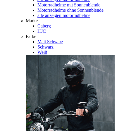
Motorradhelme mit Sonnenblende
Motorradhelme ohne Sonnenblende
alle anzeigen motorradhelme
Marke
Caberg
HJC
Farbe
Matt Schwarz
Schwarz
Weiß