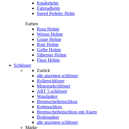
Kinderhelm
Fahrradhelm
Speed Pedelec Helm
Farben
Rosa Helme
Weisse Helme
Graue Helme
Rote Helme
Gelbe Helme
Silberner Helme
Fluor Helme
Schlösser
Zurück
alle anzeigen
schlösser
Rollerschlösser
Motorradschlösser
ART 5 schlösser
Wandanker
Bremsscheibenschloss
Kettenschloss
Bremsscheibenschloss mit Alarm
Bodenanker
alle anzeigen schlösser
Marke