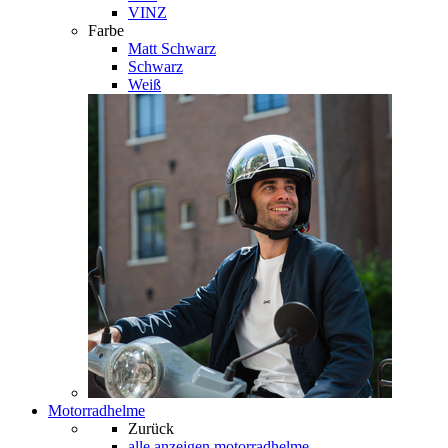
VINZ
Farbe
Matt Schwarz
Schwarz
Weiß
Motorradhelme
Zurück
alle anzeigen
motorradhelme