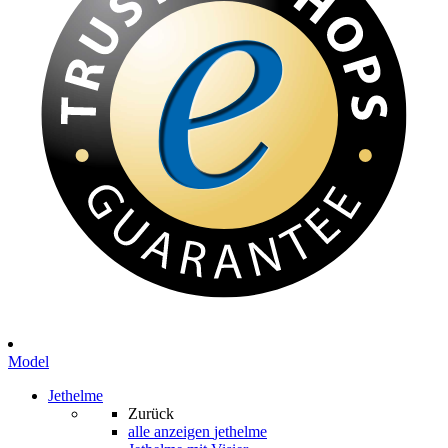
Model
Jethelme
Zurück
alle anzeigen
jethelme