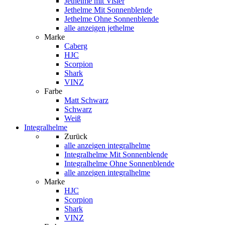
Jethelme mit Visier
Jethelme Mit Sonnenblende
Jethelme Ohne Sonnenblende
alle anzeigen jethelme
Marke
Caberg
HJC
Scorpion
Shark
VINZ
Farbe
Matt Schwarz
Schwarz
Weiß
Integralhelme
Zurück
alle anzeigen
integralhelme
Integralhelme Mit Sonnenblende
Integralhelme Ohne Sonnenblende
alle anzeigen integralhelme
Marke
HJC
Scorpion
Shark
VINZ