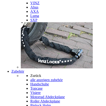
VINZ
Abus
AXA
Luma
SXP
Zubehör
Zurück
alle anzeigen
zubehör
Handschuhe
Topcase
Visiere
Motorrad Abdeckplane
Roller Abdeckplane
Pinlock Helm