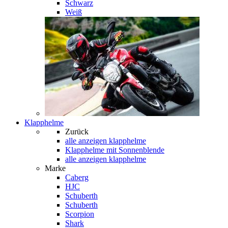
Schwarz
Weiß
Klapphelme
Zurück
alle anzeigen
klapphelme
Klapphelme mit Sonnenblende
alle anzeigen klapphelme
Marke
Caberg
HJC
Schuberth
Schuberth
Scorpion
Shark