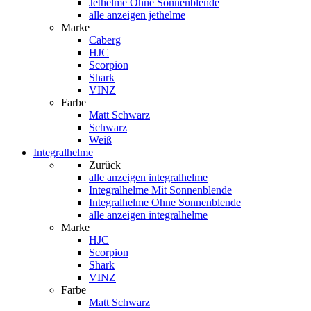
Jethelme Ohne Sonnenblende
alle anzeigen jethelme
Marke
Caberg
HJC
Scorpion
Shark
VINZ
Farbe
Matt Schwarz
Schwarz
Weiß
Integralhelme
Zurück
alle anzeigen
integralhelme
Integralhelme Mit Sonnenblende
Integralhelme Ohne Sonnenblende
alle anzeigen integralhelme
Marke
HJC
Scorpion
Shark
VINZ
Farbe
Matt Schwarz