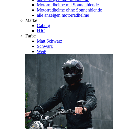
Motorradhelme mit Sonnenblende
Motorradhelme ohne Sonnenblende
alle anzeigen motorradhelme
Marke
Caberg
HJC
Farbe
Matt Schwarz
Schwarz
Weiß