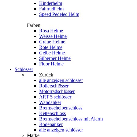
Kinderhelm
Fahrradhelm
Speed Pedelec Helm
Farben
Rosa Helme
Weisse Helme
Graue Helme
Rote Helme
Gelbe Helme
Silberner Helme
Fluor Helme
Schlösser
Zurück
alle anzeigen
schlösser
Rollerschlösser
Motorradschlösser
ART 5 schlösser
Wandanker
Bremsscheibenschloss
Kettenschloss
Bremsscheibenschloss mit Alarm
Bodenanker
alle anzeigen schlösser
Marke