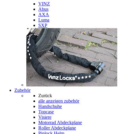
VINZ
Abus
AXA
Luma
SXP
Zubehör
Zurück
alle anzeigen
zubehör
Handschuhe
Topcase
Visiere
Motorrad Abdeckplane
Roller Abdeckplane
Pinlock Helm