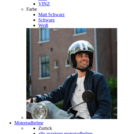
VINZ
Farbe
Matt Schwarz
Schwarz
Weiß
Motorradhelme
Zurück
alle anzeigen
motorradhelme