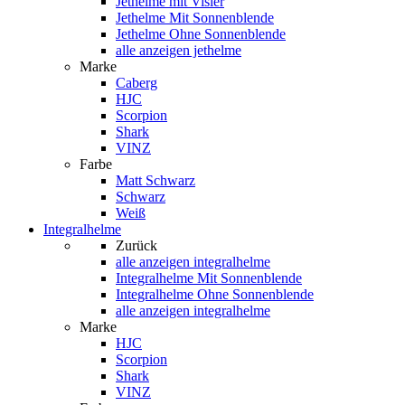
Jethelme mit Visier
Jethelme Mit Sonnenblende
Jethelme Ohne Sonnenblende
alle anzeigen jethelme
Marke
Caberg
HJC
Scorpion
Shark
VINZ
Farbe
Matt Schwarz
Schwarz
Weiß
Integralhelme
Zurück
alle anzeigen
integralhelme
Integralhelme Mit Sonnenblende
Integralhelme Ohne Sonnenblende
alle anzeigen integralhelme
Marke
HJC
Scorpion
Shark
VINZ