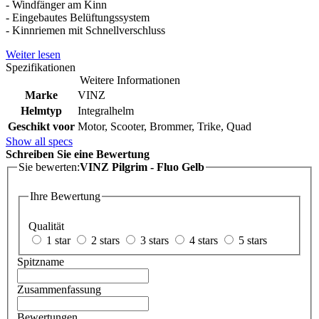
- Windfänger am Kinn
- Eingebautes Belüftungssystem
- Kinnriemen mit Schnellverschluss
Weiter lesen
Spezifikationen
Weitere Informationen
Marke
VINZ
Helmtyp
Integralhelm
Geschikt voor
Motor, Scooter, Brommer, Trike, Quad
Show all specs
Schreiben Sie eine Bewertung
Sie bewerten:
VINZ Pilgrim - Fluo Gelb
Ihre Bewertung
Qualität
1 star
2 stars
3 stars
4 stars
5 stars
Spitzname
Zusammenfassung
Bewertungen