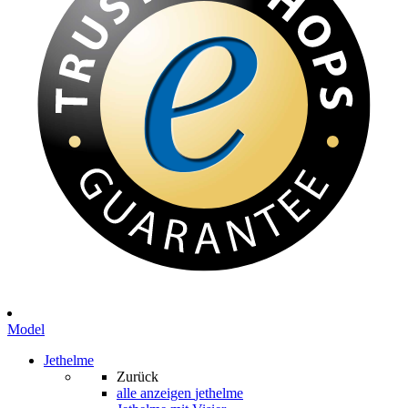
Model
Jethelme
Zurück
alle anzeigen
jethelme