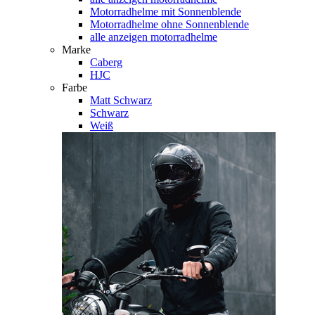
Motorradhelme mit Sonnenblende
Motorradhelme ohne Sonnenblende
alle anzeigen motorradhelme
Marke
Caberg
HJC
Farbe
Matt Schwarz
Schwarz
Weiß