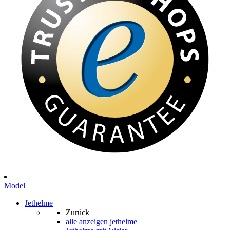
Model
Jethelme
Zurück
alle anzeigen
jethelme