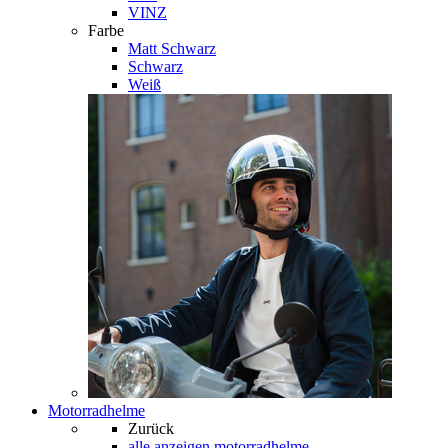
VINZ
Farbe
Matt Schwarz
Schwarz
Weiß
Motorradhelme
Zurück
alle anzeigen
motorradhelme