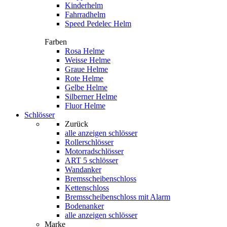
Kinderhelm
Fahrradhelm
Speed Pedelec Helm
Farben
Rosa Helme
Weisse Helme
Graue Helme
Rote Helme
Gelbe Helme
Silberner Helme
Fluor Helme
Schlösser
Zurück
alle anzeigen
schlösser
Rollerschlösser
Motorradschlösser
ART 5 schlösser
Wandanker
Bremsscheibenschloss
Kettenschloss
Bremsscheibenschloss mit Alarm
Bodenanker
alle anzeigen schlösser
Marke