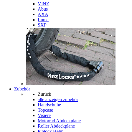
VINZ
Abus
AXA
Luma
SXP
Zubehör
Zurück
alle anzeigen
zubehör
Handschuhe
Topcase
Visiere
Motorrad Abdeckplane
Roller Abdeckplane
Pinlock Helm