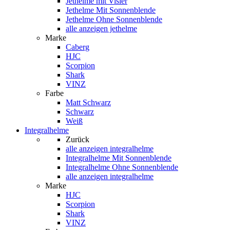
Jethelme mit Visier
Jethelme Mit Sonnenblende
Jethelme Ohne Sonnenblende
alle anzeigen jethelme
Marke
Caberg
HJC
Scorpion
Shark
VINZ
Farbe
Matt Schwarz
Schwarz
Weiß
Integralhelme
Zurück
alle anzeigen
integralhelme
Integralhelme Mit Sonnenblende
Integralhelme Ohne Sonnenblende
alle anzeigen integralhelme
Marke
HJC
Scorpion
Shark
VINZ