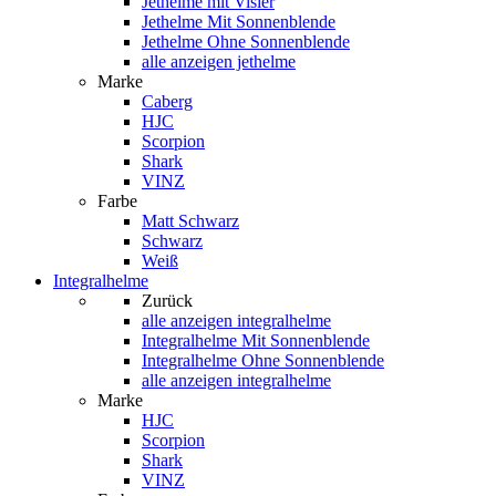
Jethelme mit Visier
Jethelme Mit Sonnenblende
Jethelme Ohne Sonnenblende
alle anzeigen jethelme
Marke
Caberg
HJC
Scorpion
Shark
VINZ
Farbe
Matt Schwarz
Schwarz
Weiß
Integralhelme
Zurück
alle anzeigen
integralhelme
Integralhelme Mit Sonnenblende
Integralhelme Ohne Sonnenblende
alle anzeigen integralhelme
Marke
HJC
Scorpion
Shark
VINZ