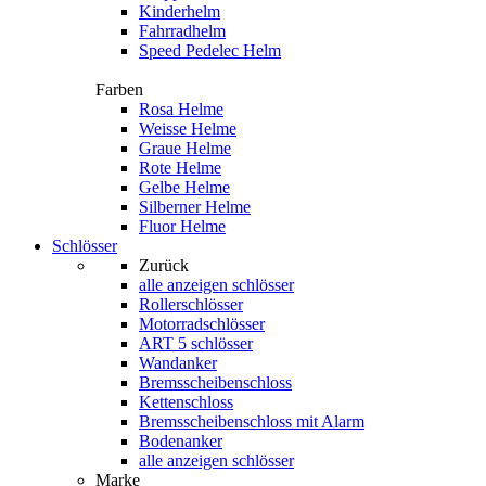
Kinderhelm
Fahrradhelm
Speed Pedelec Helm
Farben
Rosa Helme
Weisse Helme
Graue Helme
Rote Helme
Gelbe Helme
Silberner Helme
Fluor Helme
Schlösser
Zurück
alle anzeigen
schlösser
Rollerschlösser
Motorradschlösser
ART 5 schlösser
Wandanker
Bremsscheibenschloss
Kettenschloss
Bremsscheibenschloss mit Alarm
Bodenanker
alle anzeigen schlösser
Marke