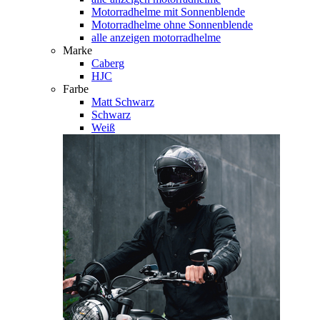
Motorradhelme mit Sonnenblende
Motorradhelme ohne Sonnenblende
alle anzeigen motorradhelme
Marke
Caberg
HJC
Farbe
Matt Schwarz
Schwarz
Weiß