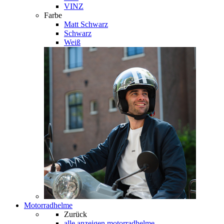
VINZ
Farbe
Matt Schwarz
Schwarz
Weiß
Motorradhelme
Zurück
alle anzeigen
motorradhelme