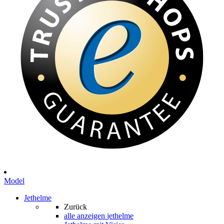
Model
Jethelme
Zurück
alle anzeigen
jethelme