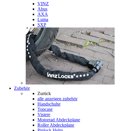
VINZ
Abus
AXA
Luma
SXP
Zubehör
Zurück
alle anzeigen
zubehör
Handschuhe
Topcase
Visiere
Motorrad Abdeckplane
Roller Abdeckplane
Pinlock Helm