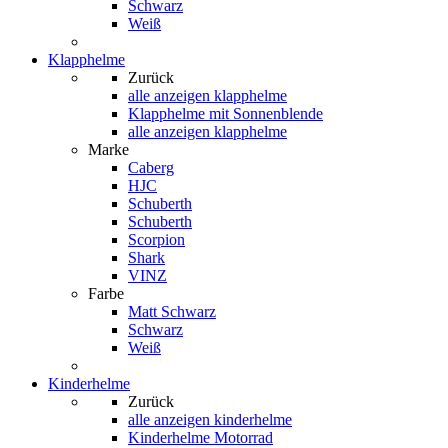
Schwarz
Weiß
Klapphelme
Zurück
alle anzeigen
klapphelme
Klapphelme mit Sonnenblende
alle anzeigen klapphelme
Marke
Caberg
HJC
Schuberth
Schuberth
Scorpion
Shark
VINZ
Farbe
Matt Schwarz
Schwarz
Weiß
Kinderhelme
Zurück
alle anzeigen
kinderhelme
Kinderhelme Motorrad