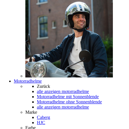
Motorradhelme
Zurück
alle anzeigen
motorradhelme
Motorradhelme mit Sonnenblende
Motorradhelme ohne Sonnenblende
alle anzeigen motorradhelme
Marke
Caberg
HJC
Farbe