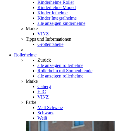
Kinderhelme Roller
Kinderhelme Moped
Kinder Jethelme
Kinder Integralhelme
alle anzeigen kinderhelme
Marke
VINZ
Tipps und Informationen
Größentabelle
Rollerhelme
Zurück
alle anzeigen
rollerhelme
Rollerhelm mit Sonnenblende
alle anzeigen rollerhelme
Marke
Caberg
HJC
VINZ
Farbe
Matt Schwarz
Schwarz
Weiß