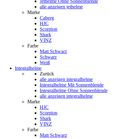
Jethelme Ohne Sonnenblende
alle anzeigen jethelme
Marke
Caberg
HJC
Scorpion
Shark
VINZ
Farbe
Matt Schwarz
Schwarz
Weiß
Integralhelme
Zurück
alle anzeigen
integralhelme
Integralhelme Mit Sonnenblende
Integralhelme Ohne Sonnenblende
alle anzeigen integralhelme
Marke
HJC
Scorpion
Shark
VINZ
Farbe
Matt Schwarz