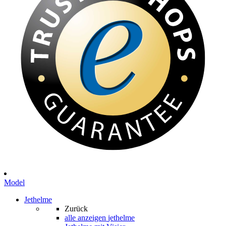
Model
Jethelme
Zurück
alle anzeigen
jethelme