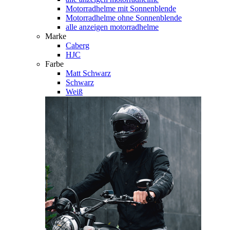
Motorradhelme mit Sonnenblende
Motorradhelme ohne Sonnenblende
alle anzeigen motorradhelme
Marke
Caberg
HJC
Farbe
Matt Schwarz
Schwarz
Weiß