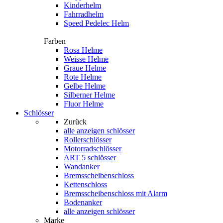
Kinderhelm
Fahrradhelm
Speed Pedelec Helm
Farben
Rosa Helme
Weisse Helme
Graue Helme
Rote Helme
Gelbe Helme
Silberner Helme
Fluor Helme
Schlösser
Zurück
alle anzeigen
schlösser
Rollerschlösser
Motorradschlösser
ART 5 schlösser
Wandanker
Bremsscheibenschloss
Kettenschloss
Bremsscheibenschloss mit Alarm
Bodenanker
alle anzeigen schlösser
Marke