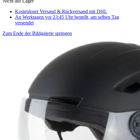
Nicht auf Lager
Kostenloser Versand & Rückversand
mit DHL
An Werktagen vor 23:45 Uhr bestellt, am selben Tag
versendet
Zum Ende der Bildgalerie springen