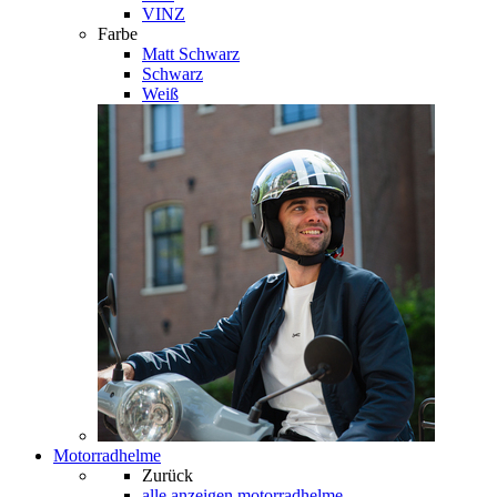
VINZ
Farbe
Matt Schwarz
Schwarz
Weiß
Motorradhelme
Zurück
alle anzeigen
motorradhelme