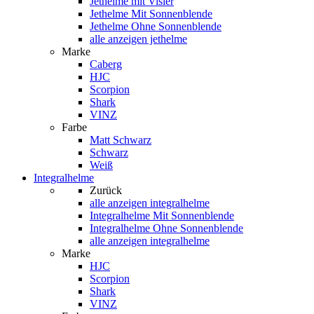
Jethelme mit Visier
Jethelme Mit Sonnenblende
Jethelme Ohne Sonnenblende
alle anzeigen jethelme
Marke
Caberg
HJC
Scorpion
Shark
VINZ
Farbe
Matt Schwarz
Schwarz
Weiß
Integralhelme
Zurück
alle anzeigen
integralhelme
Integralhelme Mit Sonnenblende
Integralhelme Ohne Sonnenblende
alle anzeigen integralhelme
Marke
HJC
Scorpion
Shark
VINZ