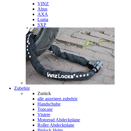
VINZ
Abus
AXA
Luma
SXP
Zubehör
Zurück
alle anzeigen
zubehör
Handschuhe
Topcase
Visiere
Motorrad Abdeckplane
Roller Abdeckplane
Pinlock Helm