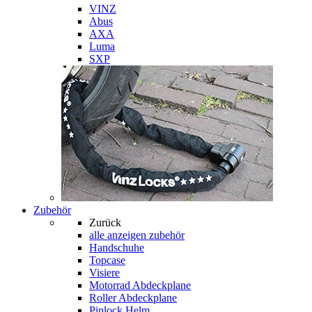
VINZ
Abus
AXA
Luma
SXP
Zubehör
Zurück
alle anzeigen
zubehör
Handschuhe
Topcase
Visiere
Motorrad Abdeckplane
Roller Abdeckplane
Pinlock Helm