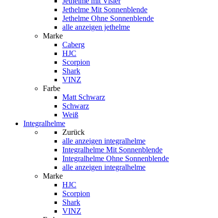
Jethelme mit Visier
Jethelme Mit Sonnenblende
Jethelme Ohne Sonnenblende
alle anzeigen jethelme
Marke
Caberg
HJC
Scorpion
Shark
VINZ
Farbe
Matt Schwarz
Schwarz
Weiß
Integralhelme
Zurück
alle anzeigen
integralhelme
Integralhelme Mit Sonnenblende
Integralhelme Ohne Sonnenblende
alle anzeigen integralhelme
Marke
HJC
Scorpion
Shark
VINZ