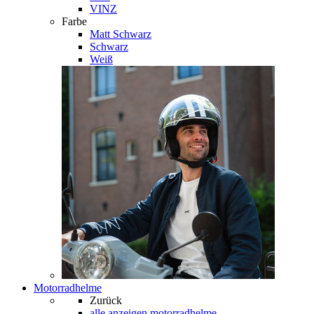
VINZ
Farbe
Matt Schwarz
Schwarz
Weiß
Motorradhelme
Zurück
alle anzeigen
motorradhelme