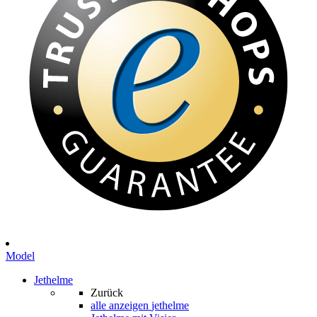
Model
Jethelme
Zurück
alle anzeigen
jethelme