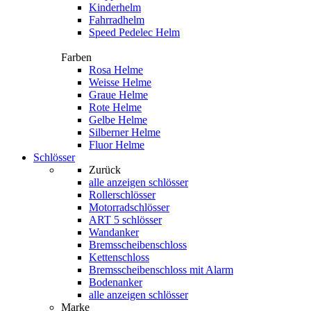
Kinderhelm
Fahrradhelm
Speed Pedelec Helm
Farben
Rosa Helme
Weisse Helme
Graue Helme
Rote Helme
Gelbe Helme
Silberner Helme
Fluor Helme
Schlösser
Zurück
alle anzeigen
schlösser
Rollerschlösser
Motorradschlösser
ART 5 schlösser
Wandanker
Bremsscheibenschloss
Kettenschloss
Bremsscheibenschloss mit Alarm
Bodenanker
alle anzeigen schlösser
Marke