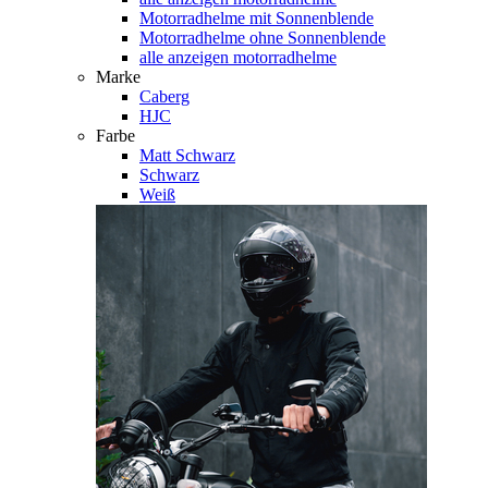
Motorradhelme mit Sonnenblende
Motorradhelme ohne Sonnenblende
alle anzeigen motorradhelme
Marke
Caberg
HJC
Farbe
Matt Schwarz
Schwarz
Weiß