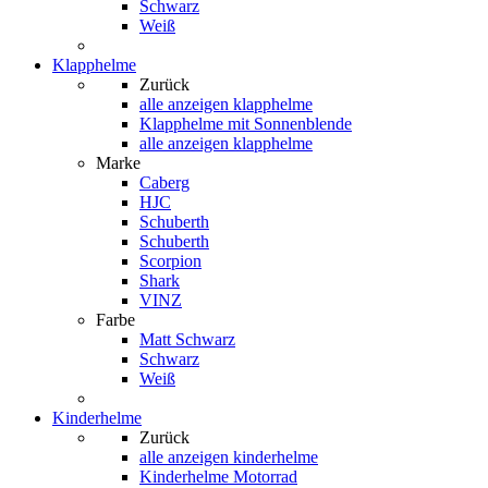
Schwarz
Weiß
Klapphelme
Zurück
alle anzeigen
klapphelme
Klapphelme mit Sonnenblende
alle anzeigen klapphelme
Marke
Caberg
HJC
Schuberth
Schuberth
Scorpion
Shark
VINZ
Farbe
Matt Schwarz
Schwarz
Weiß
Kinderhelme
Zurück
alle anzeigen
kinderhelme
Kinderhelme Motorrad