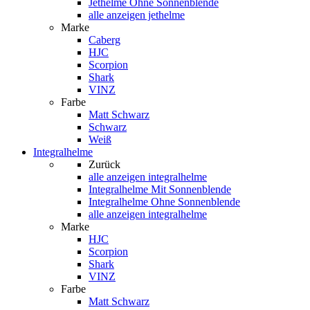
Jethelme Ohne Sonnenblende
alle anzeigen jethelme
Marke
Caberg
HJC
Scorpion
Shark
VINZ
Farbe
Matt Schwarz
Schwarz
Weiß
Integralhelme
Zurück
alle anzeigen
integralhelme
Integralhelme Mit Sonnenblende
Integralhelme Ohne Sonnenblende
alle anzeigen integralhelme
Marke
HJC
Scorpion
Shark
VINZ
Farbe
Matt Schwarz