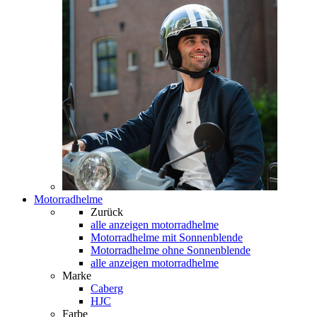
Motorradhelme
Zurück
alle anzeigen
motorradhelme
Motorradhelme mit Sonnenblende
Motorradhelme ohne Sonnenblende
alle anzeigen motorradhelme
Marke
Caberg
HJC
Farbe