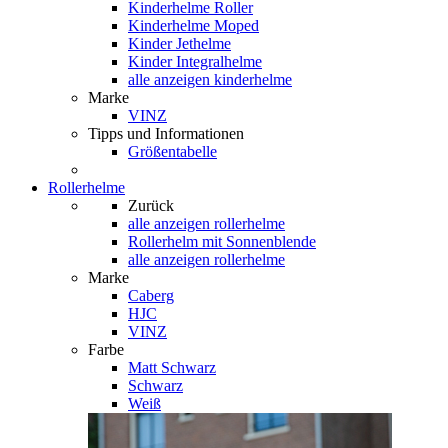
Kinderhelme Roller
Kinderhelme Moped
Kinder Jethelme
Kinder Integralhelme
alle anzeigen kinderhelme
Marke
VINZ
Tipps und Informationen
Größentabelle
Rollerhelme
Zurück
alle anzeigen
rollerhelme
Rollerhelm mit Sonnenblende
alle anzeigen rollerhelme
Marke
Caberg
HJC
VINZ
Farbe
Matt Schwarz
Schwarz
Weiß