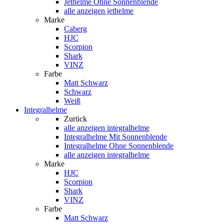
Jethelme Ohne Sonnenblende
alle anzeigen jethelme
Marke
Caberg
HJC
Scorpion
Shark
VINZ
Farbe
Matt Schwarz
Schwarz
Weiß
Integralhelme
Zurück
alle anzeigen
integralhelme
Integralhelme Mit Sonnenblende
Integralhelme Ohne Sonnenblende
alle anzeigen integralhelme
Marke
HJC
Scorpion
Shark
VINZ
Farbe
Matt Schwarz