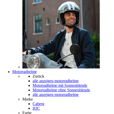
Motorradhelme
Zurück
alle anzeigen
motorradhelme
Motorradhelme mit Sonnenblende
Motorradhelme ohne Sonnenblende
alle anzeigen motorradhelme
Marke
Caberg
HJC
Farbe