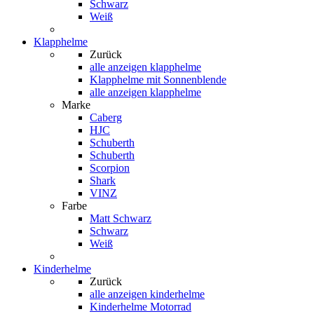
Schwarz
Weiß
Klapphelme
Zurück
alle anzeigen
klapphelme
Klapphelme mit Sonnenblende
alle anzeigen klapphelme
Marke
Caberg
HJC
Schuberth
Schuberth
Scorpion
Shark
VINZ
Farbe
Matt Schwarz
Schwarz
Weiß
Kinderhelme
Zurück
alle anzeigen
kinderhelme
Kinderhelme Motorrad