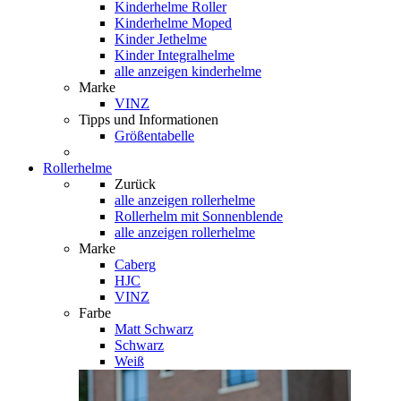
Kinderhelme Roller
Kinderhelme Moped
Kinder Jethelme
Kinder Integralhelme
alle anzeigen kinderhelme
Marke
VINZ
Tipps und Informationen
Größentabelle
Rollerhelme
Zurück
alle anzeigen
rollerhelme
Rollerhelm mit Sonnenblende
alle anzeigen rollerhelme
Marke
Caberg
HJC
VINZ
Farbe
Matt Schwarz
Schwarz
Weiß