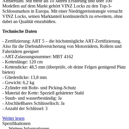
Amsterdam. Mit mehr als 10 Jahren Erfahrung und über 100
Modellen auf dem Markt gehört VINZ Locks zu den Top-3-
Schlossmarken in Europa. Mit einer Niedrigpreisstrategie versucht
VINZ Locks, seinen Marktanteil kontinuierlich zu erweitern, ohne
dabei an Qualität einzubüßen.
Technische Daten
- Zertifizierung: ART 5 – die höchstmögliche ART-Zertifizierung.
Also für die Diebstahlversicherung von Motorrädern, Rollern und
Fahrrädern geeignet
- ART-Zulassungsnummer: MBT 4162
- Kettenlänge: 120 cm
- Kettendicke: 48,5 mm (überprüfe, ob deine Felgen genügend Platz
bieten)
- Gliederdicke: 13,8 mm
- Gewicht: 6,2 kg
- Zylinder mit Bohr- und Picking-Schutz
- Material der Kette: Speziell gehärteter Stahl
- Staub- und wasserbeständig: Ja
- Abschließbares Schlüsselloch: Ja
- Anzahl der Schlüssel: 3
Weiter lesen
Spezifikationen
Weitere Informationen