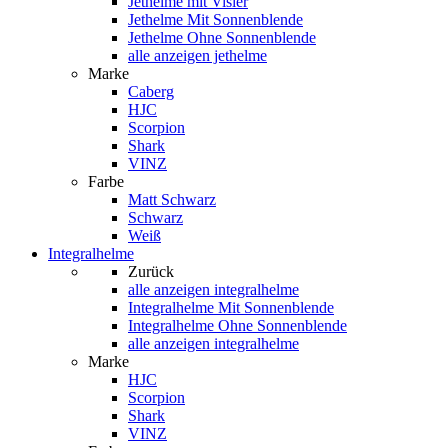
Jethelme mit Visier
Jethelme Mit Sonnenblende
Jethelme Ohne Sonnenblende
alle anzeigen jethelme
Marke
Caberg
HJC
Scorpion
Shark
VINZ
Farbe
Matt Schwarz
Schwarz
Weiß
Integralhelme
Zurück
alle anzeigen
integralhelme
Integralhelme Mit Sonnenblende
Integralhelme Ohne Sonnenblende
alle anzeigen integralhelme
Marke
HJC
Scorpion
Shark
VINZ