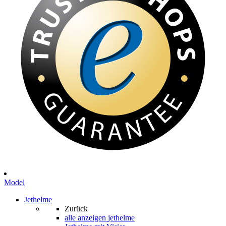
Model
Jethelme
Zurück
alle anzeigen
jethelme