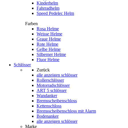
Kinderhelm
Fahrradhelm
Speed Pedelec Helm
Farben
Rosa Helme
Weisse Helme
Graue Helme
Rote Helme
Gelbe Helme
Silberner Helme
Fluor Helme
Schlösser
Zurück
alle anzeigen
schlösser
Rollerschlösser
Motorradschlösser
ART 5 schlösser
Wandanker
Bremsscheibenschloss
Kettenschloss
Bremsscheibenschloss mit Alarm
Bodenanker
alle anzeigen schlösser
Marke