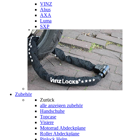
VINZ
Abus
AXA
Luma
SXP
Zubehör
Zurück
alle anzeigen
zubehör
Handschuhe
Topcase
Visiere
Motorrad Abdeckplane
Roller Abdeckplane
Pinlock Helm