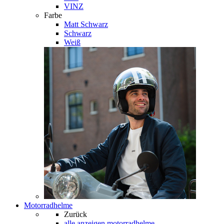
VINZ
Farbe
Matt Schwarz
Schwarz
Weiß
Motorradhelme
Zurück
alle anzeigen
motorradhelme