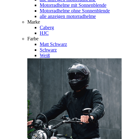
Motorradhelme mit Sonnenblende
Motorradhelme ohne Sonnenblende
alle anzeigen motorradhelme
Marke
Caberg
HJC
Farbe
Matt Schwarz
Schwarz
Weiß