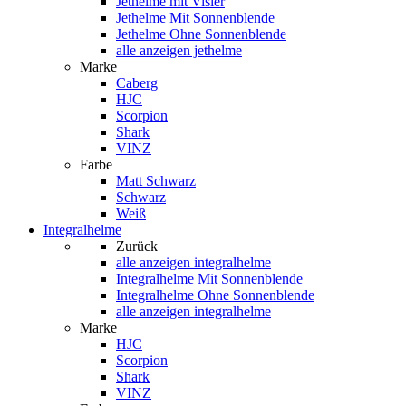
Jethelme mit Visier
Jethelme Mit Sonnenblende
Jethelme Ohne Sonnenblende
alle anzeigen jethelme
Marke
Caberg
HJC
Scorpion
Shark
VINZ
Farbe
Matt Schwarz
Schwarz
Weiß
Integralhelme
Zurück
alle anzeigen
integralhelme
Integralhelme Mit Sonnenblende
Integralhelme Ohne Sonnenblende
alle anzeigen integralhelme
Marke
HJC
Scorpion
Shark
VINZ