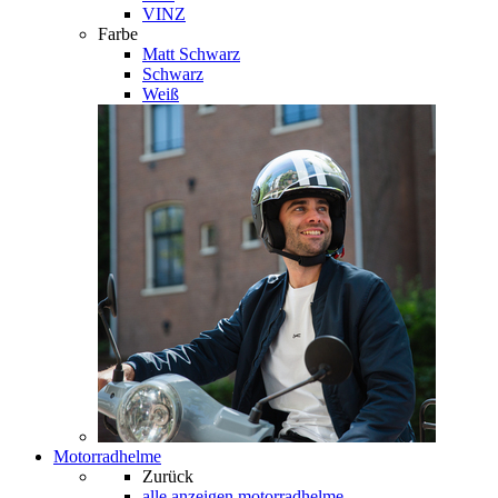
VINZ
Farbe
Matt Schwarz
Schwarz
Weiß
Motorradhelme
Zurück
alle anzeigen
motorradhelme