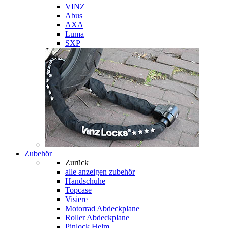
VINZ
Abus
AXA
Luma
SXP
Zubehör
Zurück
alle anzeigen
zubehör
Handschuhe
Topcase
Visiere
Motorrad Abdeckplane
Roller Abdeckplane
Pinlock Helm