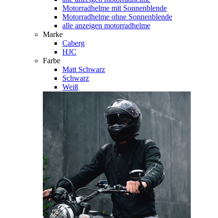
Motorradhelme mit Sonnenblende
Motorradhelme ohne Sonnenblende
alle anzeigen motorradhelme
Marke
Caberg
HJC
Farbe
Matt Schwarz
Schwarz
Weiß