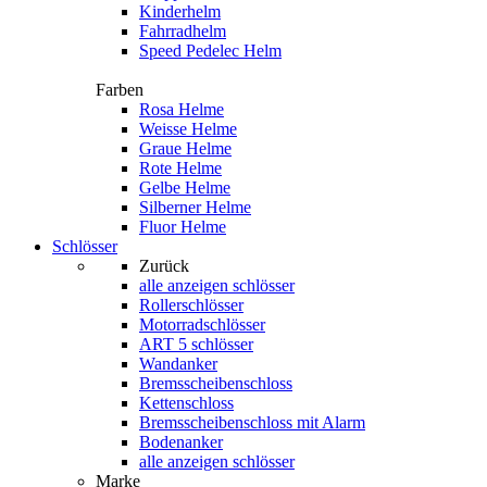
Kinderhelm
Fahrradhelm
Speed Pedelec Helm
Farben
Rosa Helme
Weisse Helme
Graue Helme
Rote Helme
Gelbe Helme
Silberner Helme
Fluor Helme
Schlösser
Zurück
alle anzeigen
schlösser
Rollerschlösser
Motorradschlösser
ART 5 schlösser
Wandanker
Bremsscheibenschloss
Kettenschloss
Bremsscheibenschloss mit Alarm
Bodenanker
alle anzeigen schlösser
Marke