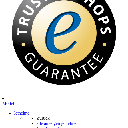
Model
Jethelme
Zurück
alle anzeigen
jethelme