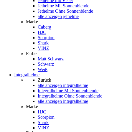
Jethelme mit Visier
Jethelme Mit Sonnenblende
Jethelme Ohne Sonnenblende
alle anzeigen jethelme
Marke
Caberg
HJC
Scorpion
Shark
VINZ
Farbe
Matt Schwarz
Schwarz
Weiß
Integralhelme
Zurück
alle anzeigen
integralhelme
Integralhelme Mit Sonnenblende
Integralhelme Ohne Sonnenblende
alle anzeigen integralhelme
Marke
HJC
Scorpion
Shark
VINZ