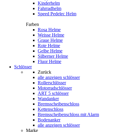
Kinderhelm
Fahrradhelm
Speed Pedelec Helm
Farben
Rosa Helme
Weisse Helme
Graue Helme
Rote Helme
Gelbe Helme
Silberner Helme
Fluor Helme
Schlösser
Zurück
alle anzeigen
schlösser
Rollerschlösser
Motorradschlösser
ART 5 schlösser
Wandanker
Bremsscheibenschloss
Kettenschloss
Bremsscheibenschloss mit Alarm
Bodenanker
alle anzeigen schlösser
Marke