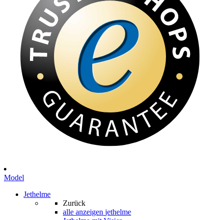
Model
Jethelme
Zurück
alle anzeigen
jethelme