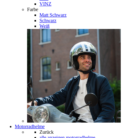
VINZ
Farbe
Matt Schwarz
Schwarz
Weiß
Motorradhelme
Zurück
alle anzeigen
motorradhelme