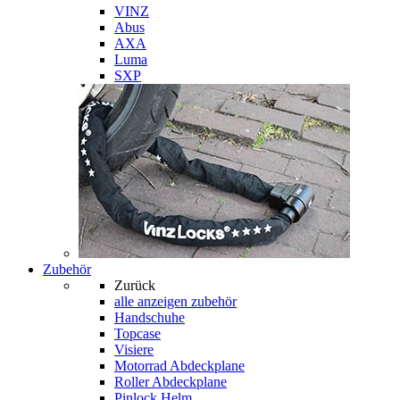
VINZ
Abus
AXA
Luma
SXP
Zubehör
Zurück
alle anzeigen
zubehör
Handschuhe
Topcase
Visiere
Motorrad Abdeckplane
Roller Abdeckplane
Pinlock Helm