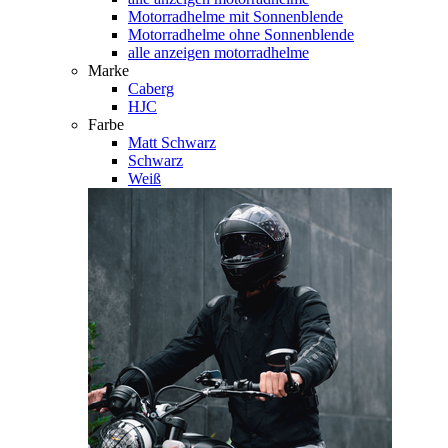
Motorradhelme mit Sonnenblende
Motorradhelme ohne Sonnenblende
alle anzeigen motorradhelme
Marke
Caberg
HJC
Farbe
Matt Schwarz
Schwarz
Weiß