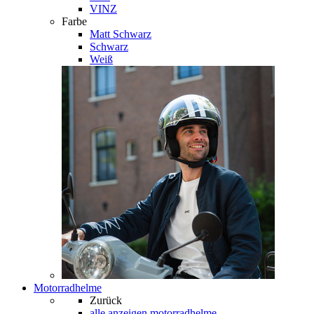
VINZ
Farbe
Matt Schwarz
Schwarz
Weiß
Motorradhelme
Zurück
alle anzeigen
motorradhelme