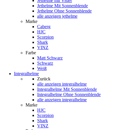
Jethelme mit Visier
Jethelme Mit Sonnenblende
Jethelme Ohne Sonnenblende
alle anzeigen jethelme
Marke
Caberg
HJC
Scorpion
Shark
VINZ
Farbe
Matt Schwarz
Schwarz
Weiß
Integralhelme
Zurück
alle anzeigen
integralhelme
Integralhelme Mit Sonnenblende
Integralhelme Ohne Sonnenblende
alle anzeigen integralhelme
Marke
HJC
Scorpion
Shark
VINZ