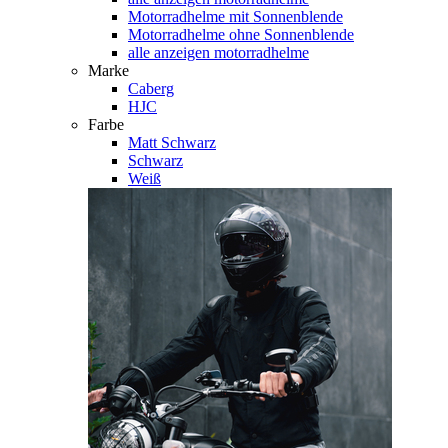
Motorradhelme mit Sonnenblende
Motorradhelme ohne Sonnenblende
alle anzeigen motorradhelme
Marke
Caberg
HJC
Farbe
Matt Schwarz
Schwarz
Weiß