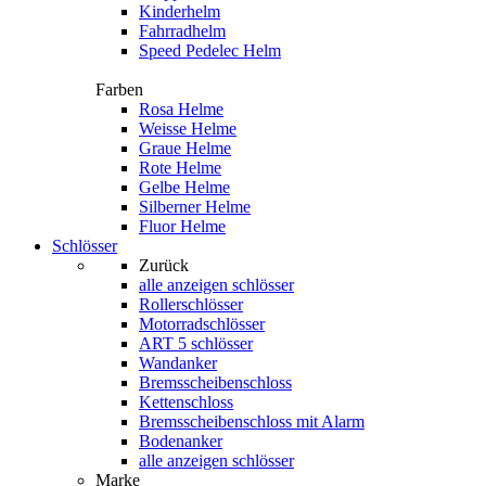
Kinderhelm
Fahrradhelm
Speed Pedelec Helm
Farben
Rosa Helme
Weisse Helme
Graue Helme
Rote Helme
Gelbe Helme
Silberner Helme
Fluor Helme
Schlösser
Zurück
alle anzeigen
schlösser
Rollerschlösser
Motorradschlösser
ART 5 schlösser
Wandanker
Bremsscheibenschloss
Kettenschloss
Bremsscheibenschloss mit Alarm
Bodenanker
alle anzeigen schlösser
Marke