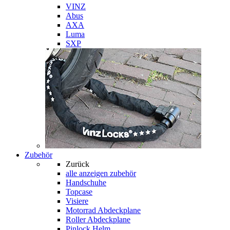
VINZ
Abus
AXA
Luma
SXP
Zubehör
Zurück
alle anzeigen
zubehör
Handschuhe
Topcase
Visiere
Motorrad Abdeckplane
Roller Abdeckplane
Pinlock Helm