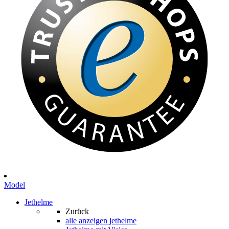
Model
Jethelme
Zurück
alle anzeigen
jethelme