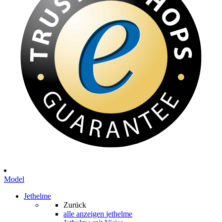
Model
Jethelme
Zurück
alle anzeigen
jethelme