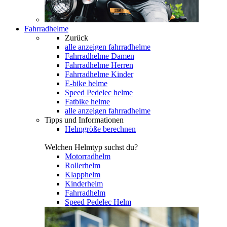
Fahrradhelme
Zurück
alle anzeigen
fahrradhelme
Fahrradhelme Damen
Fahrradhelme Herren
Fahrradhelme Kinder
E-bike helme
Speed Pedelec helme
Fatbike helme
alle anzeigen fahrradhelme
Tipps und Informationen
Helmgröße berechnen
Welchen Helmtyp suchst du?
Motorradhelm
Rollerhelm
Klapphelm
Kinderhelm
Fahrradhelm
Speed Pedelec Helm