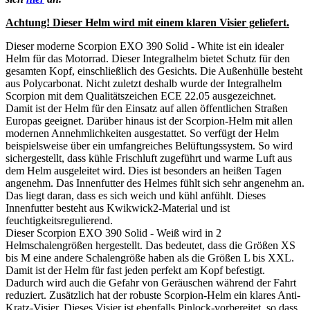
Achtung! Dieser Helm wird mit einem klaren Visier geliefert.
Dieser moderne Scorpion EXO 390 Solid - White ist ein idealer
Helm für das Motorrad. Dieser Integralhelm bietet Schutz für den
gesamten Kopf, einschließlich des Gesichts. Die Außenhülle besteht
aus Polycarbonat. Nicht zuletzt deshalb wurde der Integralhelm
Scorpion mit dem Qualitätszeichen ECE 22.05 ausgezeichnet.
Damit ist der Helm für den Einsatz auf allen öffentlichen Straßen
Europas geeignet. Darüber hinaus ist der Scorpion-Helm mit allen
modernen Annehmlichkeiten ausgestattet. So verfügt der Helm
beispielsweise über ein umfangreiches Belüftungssystem. So wird
sichergestellt, dass kühle Frischluft zugeführt und warme Luft aus
dem Helm ausgeleitet wird. Dies ist besonders an heißen Tagen
angenehm. Das Innenfutter des Helmes fühlt sich sehr angenehm an.
Das liegt daran, dass es sich weich und kühl anfühlt. Dieses
Innenfutter besteht aus Kwikwick2-Material und ist
feuchtigkeitsregulierend.
Dieser Scorpion EXO 390 Solid - Weiß wird in 2
Helmschalengrößen hergestellt. Das bedeutet, dass die Größen XS
bis M eine andere Schalengröße haben als die Größen L bis XXL.
Damit ist der Helm für fast jeden perfekt am Kopf befestigt.
Dadurch wird auch die Gefahr von Geräuschen während der Fahrt
reduziert. Zusätzlich hat der robuste Scorpion-Helm ein klares Anti-
Kratz-Visier. Dieses Visier ist ebenfalls Pinlock-vorbereitet, so dass