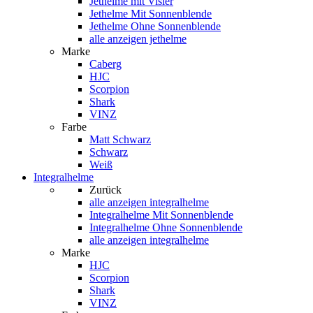
Jethelme mit Visier
Jethelme Mit Sonnenblende
Jethelme Ohne Sonnenblende
alle anzeigen jethelme
Marke
Caberg
HJC
Scorpion
Shark
VINZ
Farbe
Matt Schwarz
Schwarz
Weiß
Integralhelme
Zurück
alle anzeigen
integralhelme
Integralhelme Mit Sonnenblende
Integralhelme Ohne Sonnenblende
alle anzeigen integralhelme
Marke
HJC
Scorpion
Shark
VINZ