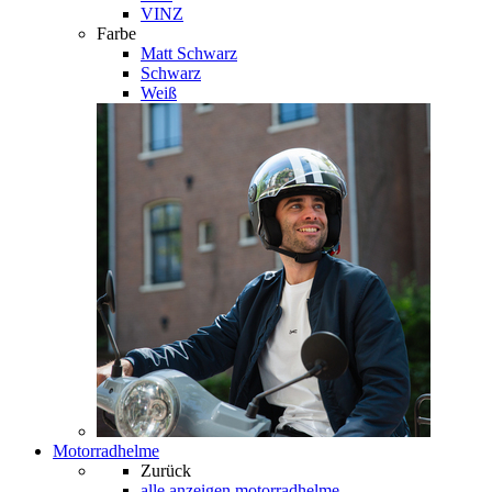
VINZ
Farbe
Matt Schwarz
Schwarz
Weiß
Motorradhelme
Zurück
alle anzeigen
motorradhelme