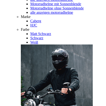
Motorradhelme mit Sonnenblende
Motorradhelme ohne Sonnenblende
alle anzeigen motorradhelme
Marke
Caberg
HJC
Farbe
Matt Schwarz
Schwarz
Weiß