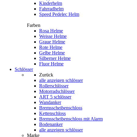
Kinderhelm
Fahrradhelm
Speed Pedelec Helm
Farben
Rosa Helme
Weisse Helme
Graue Helme
Rote Helme
Gelbe Helme
Silberner Helme
Fluor Helme
Schlösser
Zurück
alle anzeigen
schlösser
Rollerschlösser
Motorradschlösser
ART 5 schlösser
Wandanker
Bremsscheibenschloss
Kettenschloss
Bremsscheibenschloss mit Alarm
Bodenanker
alle anzeigen schlösser
Marke