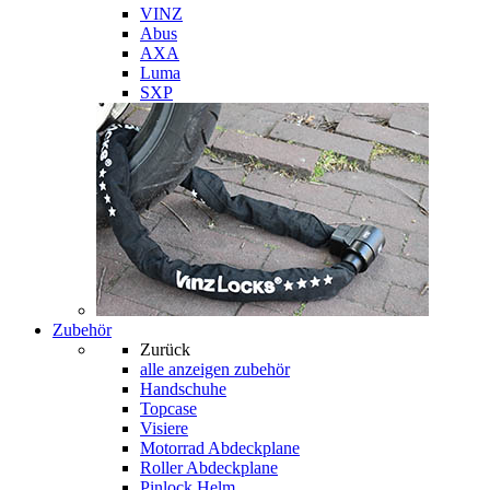
VINZ
Abus
AXA
Luma
SXP
Zubehör
Zurück
alle anzeigen
zubehör
Handschuhe
Topcase
Visiere
Motorrad Abdeckplane
Roller Abdeckplane
Pinlock Helm