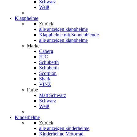
Schwarz
Weiß
Klapphelme
Zurück
alle anzeigen
klapphelme
Klapphelme mit Sonnenblende
alle anzeigen klapphelme
Marke
Caberg
HJC
Schuberth
Schuberth
Scorpion
Shark
VINZ
Farbe
Matt Schwarz
Schwarz
Weiß
Kinderhelme
Zurück
alle anzeigen
kinderhelme
Kinderhelme Motorrad