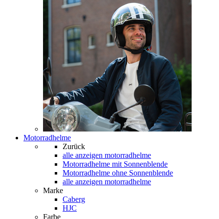
Motorradhelme
Zurück
alle anzeigen
motorradhelme
Motorradhelme mit Sonnenblende
Motorradhelme ohne Sonnenblende
alle anzeigen motorradhelme
Marke
Caberg
HJC
Farbe