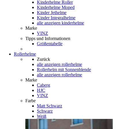
Kinderhelme Roller
Kinderhelme Moped
Kinder Jethelme
Kinder Integralhelme
alle anzeigen kinderhelme
Marke
VINZ
Tipps und Informationen
Größentabelle
Rollerhelme
Zurück
alle anzeigen
rollerhelme
Rollerhelm mit Sonnenblende
alle anzeigen rollerhelme
Marke
Caberg
HJC
VINZ
Farbe
Matt Schwarz
Schwarz
Weiß