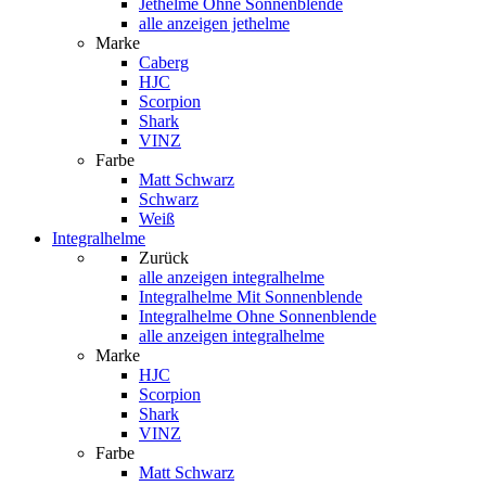
Jethelme Ohne Sonnenblende
alle anzeigen jethelme
Marke
Caberg
HJC
Scorpion
Shark
VINZ
Farbe
Matt Schwarz
Schwarz
Weiß
Integralhelme
Zurück
alle anzeigen
integralhelme
Integralhelme Mit Sonnenblende
Integralhelme Ohne Sonnenblende
alle anzeigen integralhelme
Marke
HJC
Scorpion
Shark
VINZ
Farbe
Matt Schwarz