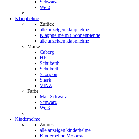
Schwarz
Weiß
Klapphelme
Zurück
alle anzeigen
klapphelme
Klapphelme mit Sonnenblende
alle anzeigen klapphelme
Marke
Caberg
HJC
Schuberth
Schuberth
Scorpion
Shark
VINZ
Farbe
Matt Schwarz
Schwarz
Weiß
Kinderhelme
Zurück
alle anzeigen
kinderhelme
Kinderhelme Motorrad