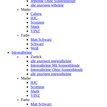
Jethelme Ohne Sonnenblende
alle anzeigen jethelme
Marke
Caberg
HJC
Scorpion
Shark
VINZ
Farbe
Matt Schwarz
Schwarz
Weiß
Integralhelme
Zurück
alle anzeigen
integralhelme
Integralhelme Mit Sonnenblende
Integralhelme Ohne Sonnenblende
alle anzeigen integralhelme
Marke
HJC
Scorpion
Shark
VINZ
Farbe
Matt Schwarz