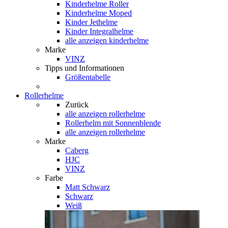
Kinderhelme Roller
Kinderhelme Moped
Kinder Jethelme
Kinder Integralhelme
alle anzeigen kinderhelme
Marke
VINZ
Tipps und Informationen
Größentabelle
Rollerhelme
Zurück
alle anzeigen
rollerhelme
Rollerhelm mit Sonnenblende
alle anzeigen rollerhelme
Marke
Caberg
HJC
VINZ
Farbe
Matt Schwarz
Schwarz
Weiß