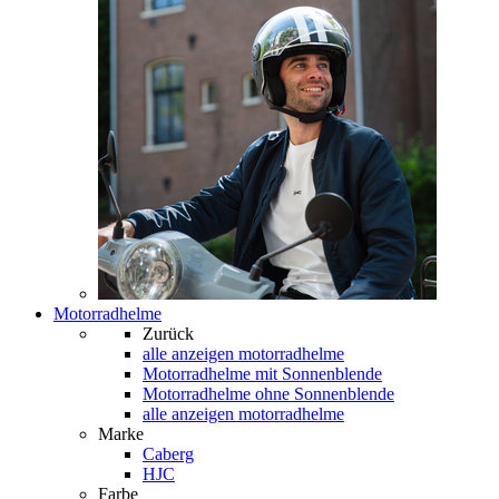
Motorradhelme
Zurück
alle anzeigen
motorradhelme
Motorradhelme mit Sonnenblende
Motorradhelme ohne Sonnenblende
alle anzeigen motorradhelme
Marke
Caberg
HJC
Farbe