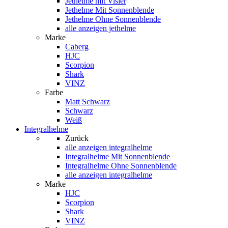
Jethelme mit Visier
Jethelme Mit Sonnenblende
Jethelme Ohne Sonnenblende
alle anzeigen jethelme
Marke
Caberg
HJC
Scorpion
Shark
VINZ
Farbe
Matt Schwarz
Schwarz
Weiß
Integralhelme
Zurück
alle anzeigen
integralhelme
Integralhelme Mit Sonnenblende
Integralhelme Ohne Sonnenblende
alle anzeigen integralhelme
Marke
HJC
Scorpion
Shark
VINZ