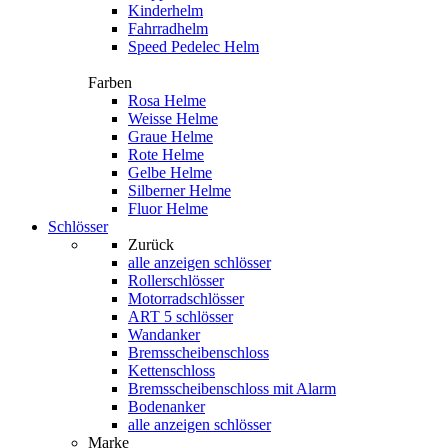
Kinderhelm
Fahrradhelm
Speed Pedelec Helm
Farben
Rosa Helme
Weisse Helme
Graue Helme
Rote Helme
Gelbe Helme
Silberner Helme
Fluor Helme
Schlösser
Zurück
alle anzeigen
schlösser
Rollerschlösser
Motorradschlösser
ART 5 schlösser
Wandanker
Bremsscheibenschloss
Kettenschloss
Bremsscheibenschloss mit Alarm
Bodenanker
alle anzeigen schlösser
Marke