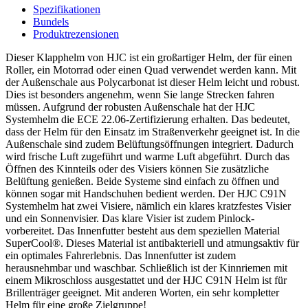
Spezifikationen
Bundels
Produktrezensionen
Dieser Klapphelm von HJC ist ein großartiger Helm, der für einen
Roller, ein Motorrad oder einen Quad verwendet werden kann. Mit
der Außenschale aus Polycarbonat ist dieser Helm leicht und robust.
Dies ist besonders angenehm, wenn Sie lange Strecken fahren
müssen. Aufgrund der robusten Außenschale hat der HJC
Systemhelm die ECE 22.06-Zertifizierung erhalten. Das bedeutet,
dass der Helm für den Einsatz im Straßenverkehr geeignet ist. In die
Außenschale sind zudem Belüftungsöffnungen integriert. Dadurch
wird frische Luft zugeführt und warme Luft abgeführt. Durch das
Öffnen des Kinnteils oder des Visiers können Sie zusätzliche
Belüftung genießen. Beide Systeme sind einfach zu öffnen und
können sogar mit Handschuhen bedient werden. Der HJC C91N
Systemhelm hat zwei Visiere, nämlich ein klares kratzfestes Visier
und ein Sonnenvisier. Das klare Visier ist zudem Pinlock-
vorbereitet. Das Innenfutter besteht aus dem speziellen Material
SuperCool®. Dieses Material ist antibakteriell und atmungsaktiv für
ein optimales Fahrerlebnis. Das Innenfutter ist zudem
herausnehmbar und waschbar. Schließlich ist der Kinnriemen mit
einem Mikroschloss ausgestattet und der HJC C91N Helm ist für
Brillenträger geeignet. Mit anderen Worten, ein sehr kompletter
Helm für eine große Zielgruppe!