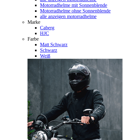
Motorradhelme mit Sonnenblende
Motorradhelme ohne Sonnenblende
alle anzeigen motorradhelme
Marke
Caberg
HJC
Farbe
Matt Schwarz
Schwarz
Weiß