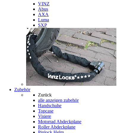
VINZ
Abus
AXA
Luma
SXP
Zubehör
Zurück
alle anzeigen
zubehör
Handschuhe
Topcase
Visiere
Motorrad Abdeckplane
Roller Abdeckplane
Pinlock Helm