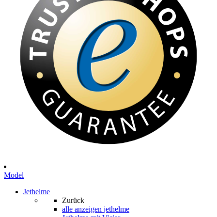
Model
Jethelme
Zurück
alle anzeigen
jethelme