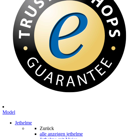
Model
Jethelme
Zurück
alle anzeigen
jethelme