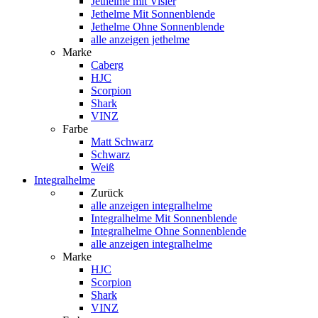
Jethelme mit Visier
Jethelme Mit Sonnenblende
Jethelme Ohne Sonnenblende
alle anzeigen jethelme
Marke
Caberg
HJC
Scorpion
Shark
VINZ
Farbe
Matt Schwarz
Schwarz
Weiß
Integralhelme
Zurück
alle anzeigen
integralhelme
Integralhelme Mit Sonnenblende
Integralhelme Ohne Sonnenblende
alle anzeigen integralhelme
Marke
HJC
Scorpion
Shark
VINZ