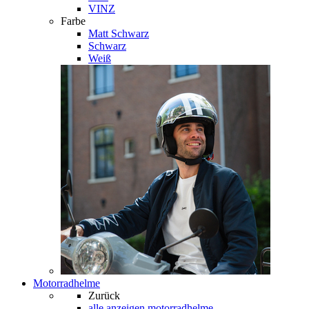
VINZ
Farbe
Matt Schwarz
Schwarz
Weiß
Motorradhelme
Zurück
alle anzeigen
motorradhelme