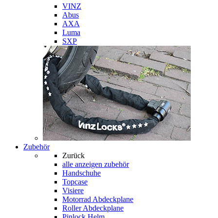
VINZ
Abus
AXA
Luma
SXP
Zubehör
Zurück
alle anzeigen
zubehör
Handschuhe
Topcase
Visiere
Motorrad Abdeckplane
Roller Abdeckplane
Pinlock Helm