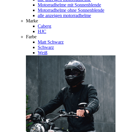
Motorradhelme mit Sonnenblende
Motorradhelme ohne Sonnenblende
alle anzeigen motorradhelme
Marke
Caberg
HJC
Farbe
Matt Schwarz
Schwarz
Weiß