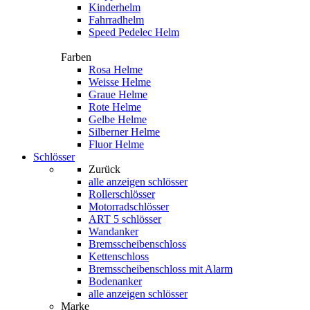
Kinderhelm
Fahrradhelm
Speed Pedelec Helm
Farben
Rosa Helme
Weisse Helme
Graue Helme
Rote Helme
Gelbe Helme
Silberner Helme
Fluor Helme
Schlösser
Zurück
alle anzeigen
schlösser
Rollerschlösser
Motorradschlösser
ART 5 schlösser
Wandanker
Bremsscheibenschloss
Kettenschloss
Bremsscheibenschloss mit Alarm
Bodenanker
alle anzeigen schlösser
Marke