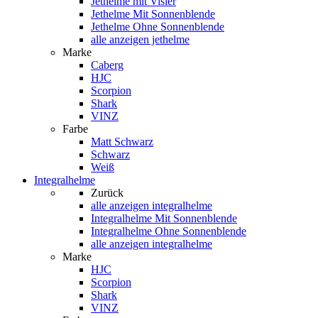
Jethelme mit Visier
Jethelme Mit Sonnenblende
Jethelme Ohne Sonnenblende
alle anzeigen jethelme
Marke
Caberg
HJC
Scorpion
Shark
VINZ
Farbe
Matt Schwarz
Schwarz
Weiß
Integralhelme
Zurück
alle anzeigen
integralhelme
Integralhelme Mit Sonnenblende
Integralhelme Ohne Sonnenblende
alle anzeigen integralhelme
Marke
HJC
Scorpion
Shark
VINZ