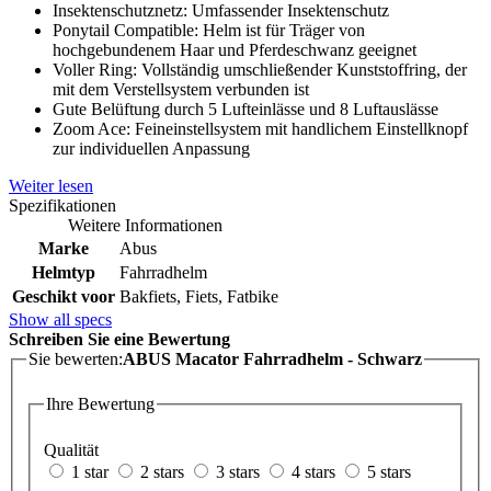
Insektenschutznetz: Umfassender Insektenschutz
Ponytail Compatible: Helm ist für Träger von
hochgebundenem Haar und Pferdeschwanz geeignet
Voller Ring: Vollständig umschließender Kunststoffring, der
mit dem Verstellsystem verbunden ist
Gute Belüftung durch 5 Lufteinlässe und 8 Luftauslässe
Zoom Ace: Feineinstellsystem mit handlichem Einstellknopf
zur individuellen Anpassung
Weiter lesen
Spezifikationen
Weitere Informationen
Marke
Abus
Helmtyp
Fahrradhelm
Geschikt voor
Bakfiets, Fiets, Fatbike
Show all specs
Schreiben Sie eine Bewertung
Sie bewerten:
ABUS Macator Fahrradhelm - Schwarz
Ihre Bewertung
Qualität
1 star
2 stars
3 stars
4 stars
5 stars