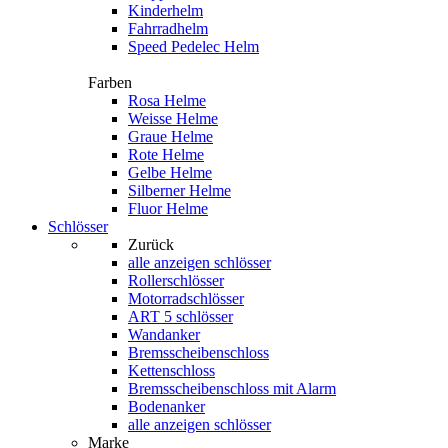
Kinderhelm
Fahrradhelm
Speed Pedelec Helm
Farben
Rosa Helme
Weisse Helme
Graue Helme
Rote Helme
Gelbe Helme
Silberner Helme
Fluor Helme
Schlösser
Zurück
alle anzeigen
schlösser
Rollerschlösser
Motorradschlösser
ART 5 schlösser
Wandanker
Bremsscheibenschloss
Kettenschloss
Bremsscheibenschloss mit Alarm
Bodenanker
alle anzeigen schlösser
Marke