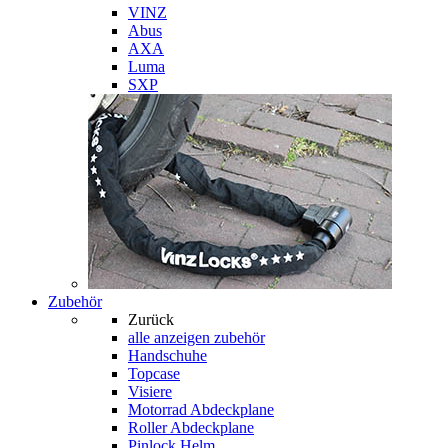
VINZ
Abus
AXA
Luma
SXP
Zubehör
Zurück
alle anzeigen
zubehör
Handschuhe
Topcase
Visiere
Motorrad Abdeckplane
Roller Abdeckplane
Pinlock Helm