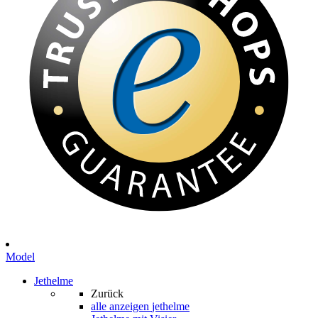
Model
Jethelme
Zurück
alle anzeigen
jethelme