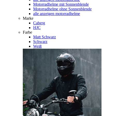
Motorradhelme mit Sonnenblende
Motorradhelme ohne Sonnenblende
alle anzeigen motorradhelme
Marke
Caberg
HJC
Farbe
Matt Schwarz
Schwarz
Weiß