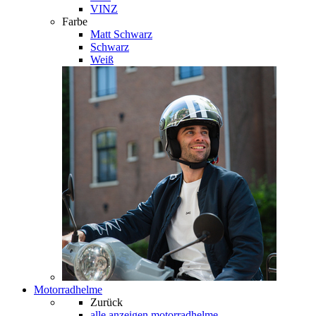
VINZ
Farbe
Matt Schwarz
Schwarz
Weiß
Motorradhelme
Zurück
alle anzeigen
motorradhelme