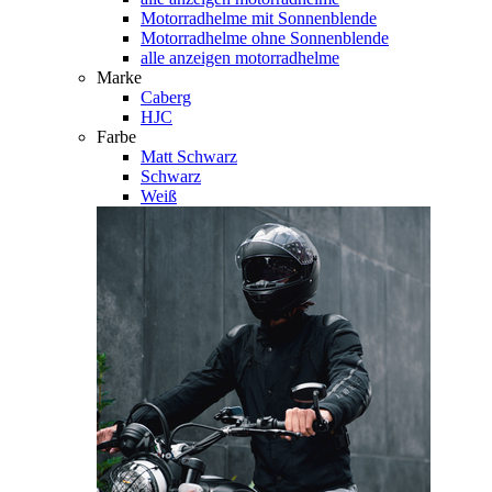
Motorradhelme mit Sonnenblende
Motorradhelme ohne Sonnenblende
alle anzeigen motorradhelme
Marke
Caberg
HJC
Farbe
Matt Schwarz
Schwarz
Weiß