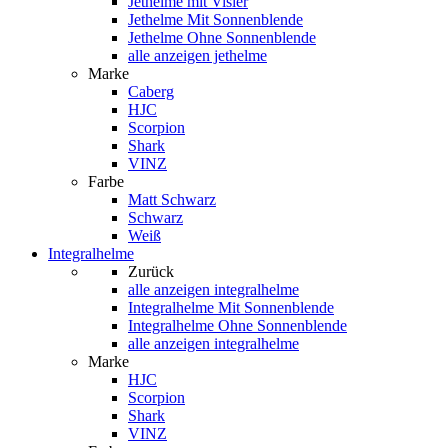
Jethelme mit Visier
Jethelme Mit Sonnenblende
Jethelme Ohne Sonnenblende
alle anzeigen jethelme
Marke
Caberg
HJC
Scorpion
Shark
VINZ
Farbe
Matt Schwarz
Schwarz
Weiß
Integralhelme
Zurück
alle anzeigen
integralhelme
Integralhelme Mit Sonnenblende
Integralhelme Ohne Sonnenblende
alle anzeigen integralhelme
Marke
HJC
Scorpion
Shark
VINZ