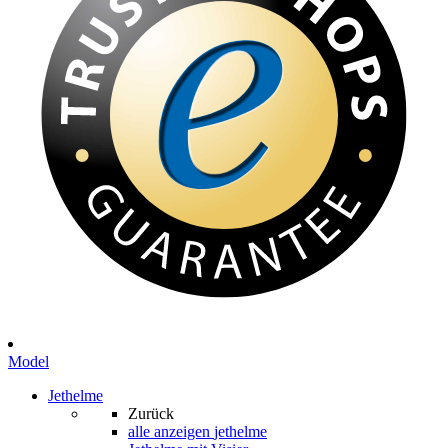
Model
Jethelme
Zurück
alle anzeigen
jethelme