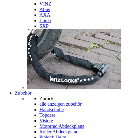
VINZ
Abus
AXA
Luma
SXP
Zubehör
Zurück
alle anzeigen
zubehör
Handschuhe
Topcase
Visiere
Motorrad Abdeckplane
Roller Abdeckplane
Pinlock Helm