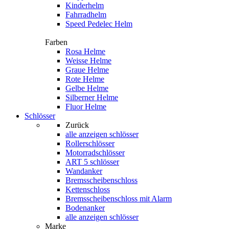
Kinderhelm
Fahrradhelm
Speed Pedelec Helm
Farben
Rosa Helme
Weisse Helme
Graue Helme
Rote Helme
Gelbe Helme
Silberner Helme
Fluor Helme
Schlösser
Zurück
alle anzeigen
schlösser
Rollerschlösser
Motorradschlösser
ART 5 schlösser
Wandanker
Bremsscheibenschloss
Kettenschloss
Bremsscheibenschloss mit Alarm
Bodenanker
alle anzeigen schlösser
Marke