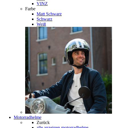
VINZ
Farbe
Matt Schwarz
Schwarz
Weiß
Motorradhelme
Zurück
alle anzeigen
motorradhelme