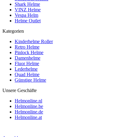
Shark Helme
VINZ Helme
Vespa Helm
Helme Outlet
Kategorien
Kinderhelme Roller
Retro Helme
Pinlock Helme
Damenhelme
Fluor Helme
Lederhelme
Quad Helme
Günstige Helme
Unsere Geschäfte
Helmonline.nl
Helmonline.be
Helmonline.de
Helmonline.at