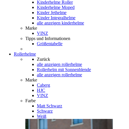
Kinderhelme Roller
Kinderhelme Moped
Kinder Jethelme
Kinder Integralhelme
alle anzeigen kinderhelme
Marke
VINZ
Tipps und Informationen
Größentabelle
Rollerhelme
Zurück
alle anzeigen
rollerhelme
Rollerhelm mit Sonnenblende
alle anzeigen rollerhelme
Marke
Caberg
HJC
VINZ
Farbe
Matt Schwarz
Schwarz
Weiß