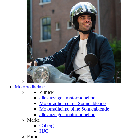
Motorradhelme
Zurück
alle anzeigen
motorradhelme
Motorradhelme mit Sonnenblende
Motorradhelme ohne Sonnenblende
alle anzeigen motorradhelme
Marke
Caberg
HJC
Farbe