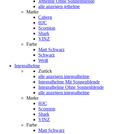
Jethelme Ohne Sonnenblende
alle anzeigen jethelme
Marke
Caberg
HJC
Scorpion
Shark
VINZ
Farbe
Matt Schwarz
Schwarz
Weiß
Integralhelme
Zurück
alle anzeigen
integralhelme
Integralhelme Mit Sonnenblende
Integralhelme Ohne Sonnenblende
alle anzeigen integralhelme
Marke
HJC
Scorpion
Shark
VINZ
Farbe
Matt Schwarz