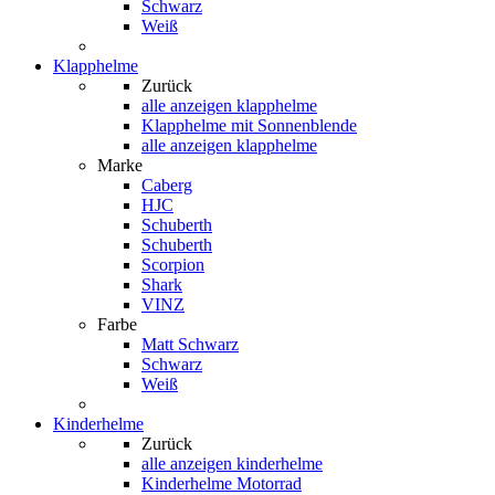
Schwarz
Weiß
Klapphelme
Zurück
alle anzeigen
klapphelme
Klapphelme mit Sonnenblende
alle anzeigen klapphelme
Marke
Caberg
HJC
Schuberth
Schuberth
Scorpion
Shark
VINZ
Farbe
Matt Schwarz
Schwarz
Weiß
Kinderhelme
Zurück
alle anzeigen
kinderhelme
Kinderhelme Motorrad