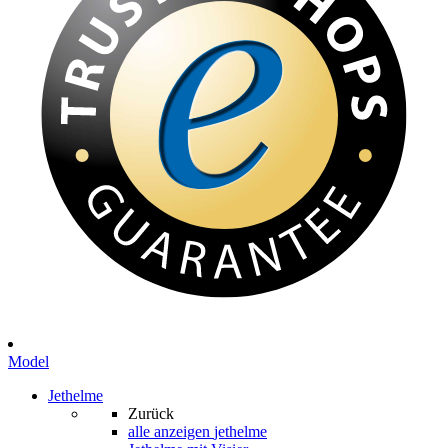
Model
Jethelme
Zurück
alle anzeigen
jethelme