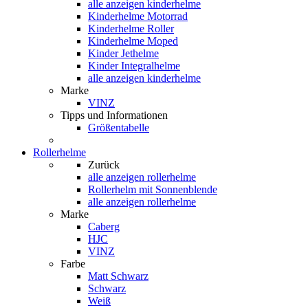
alle anzeigen
kinderhelme
Kinderhelme Motorrad
Kinderhelme Roller
Kinderhelme Moped
Kinder Jethelme
Kinder Integralhelme
alle anzeigen kinderhelme
Marke
VINZ
Tipps und Informationen
Größentabelle
Rollerhelme
Zurück
alle anzeigen
rollerhelme
Rollerhelm mit Sonnenblende
alle anzeigen rollerhelme
Marke
Caberg
HJC
VINZ
Farbe
Matt Schwarz
Schwarz
Weiß