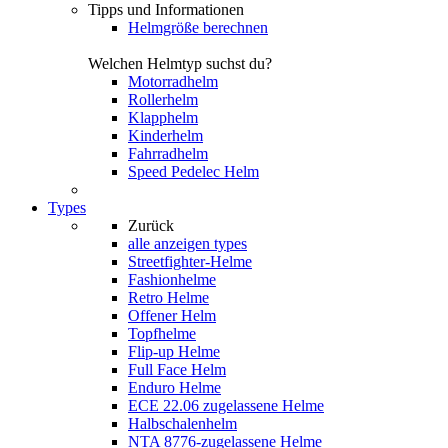
Tipps und Informationen
Helmgröße berechnen
Welchen Helmtyp suchst du?
Motorradhelm
Rollerhelm
Klapphelm
Kinderhelm
Fahrradhelm
Speed Pedelec Helm
Types
Zurück
alle anzeigen
types
Streetfighter-Helme
Fashionhelme
Retro Helme
Offener Helm
Topfhelme
Flip-up Helme
Full Face Helm
Enduro Helme
ECE 22.06 zugelassene Helme
Halbschalenhelm
NTA 8776-zugelassene Helme