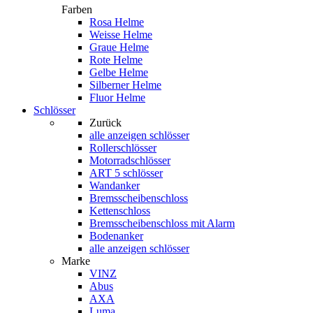
Farben
Rosa Helme
Weisse Helme
Graue Helme
Rote Helme
Gelbe Helme
Silberner Helme
Fluor Helme
Schlösser
Zurück
alle anzeigen
schlösser
Rollerschlösser
Motorradschlösser
ART 5 schlösser
Wandanker
Bremsscheibenschloss
Kettenschloss
Bremsscheibenschloss mit Alarm
Bodenanker
alle anzeigen schlösser
Marke
VINZ
Abus
AXA
Luma