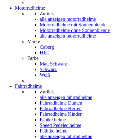
Motorradhelme
Zurück
alle anzeigen
motorradhelme
Motorradhelme mit Sonnenblende
Motorradhelme ohne Sonnenblende
alle anzeigen motorradhelme
Marke
Caberg
HJC
Farbe
Matt Schwarz
Schwarz
Weiß
Fahrradhelme
Zurück
alle anzeigen
fahrradhelme
Fahrradhelme Damen
Fahrradhelme Herren
Fahrradhelme Kinder
E-bike helme
Speed Pedelec helme
Fatbike helme
alle anzeigen fahrradhelme