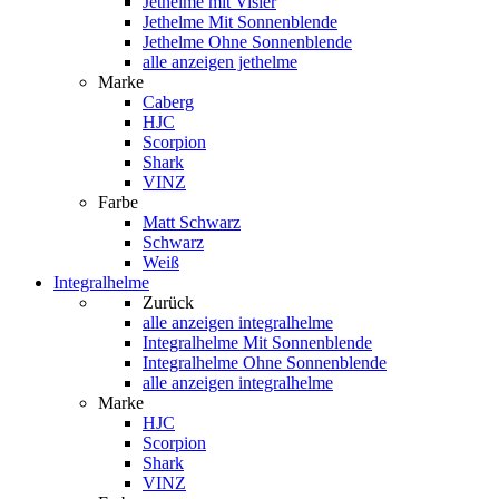
Jethelme mit Visier
Jethelme Mit Sonnenblende
Jethelme Ohne Sonnenblende
alle anzeigen jethelme
Marke
Caberg
HJC
Scorpion
Shark
VINZ
Farbe
Matt Schwarz
Schwarz
Weiß
Integralhelme
Zurück
alle anzeigen
integralhelme
Integralhelme Mit Sonnenblende
Integralhelme Ohne Sonnenblende
alle anzeigen integralhelme
Marke
HJC
Scorpion
Shark
VINZ