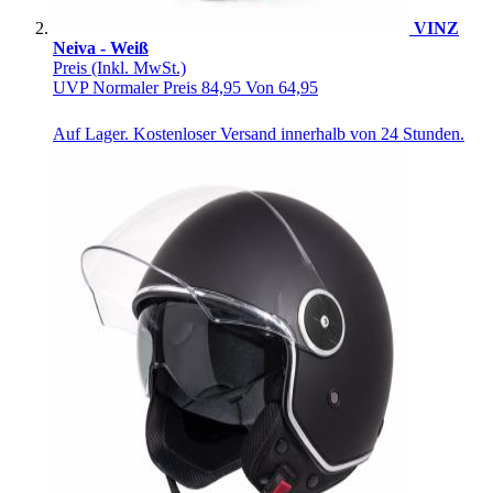
VINZ
Neiva - Weiß
Preis
(Inkl. MwSt.)
UVP
Normaler Preis
84,95
Von
64,95
Auf Lager. Kostenloser Versand innerhalb von 24 Stunden.