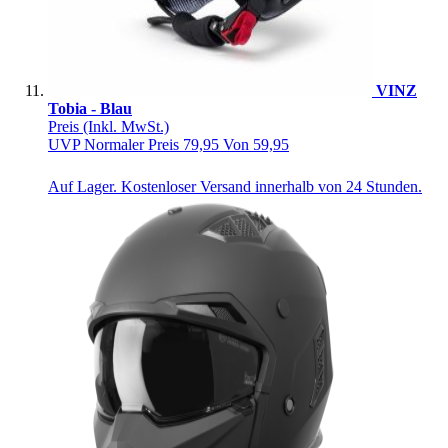
VINZ
Tobia - Blau
Preis
(Inkl. MwSt.)
UVP
Normaler Preis
79,95
Von
59,95
Auf Lager. Kostenloser Versand innerhalb von 24 Stunden.