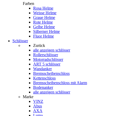
Farben
Rosa Helme
Weisse Helme
Graue Helme
Rote Helme
Gelbe Helme
Silberner Helme
Fluor Helme
Schlösser
Zurück
alle anzeigen
schlösser
Rollerschlösser
Motorradschlösser
ART 5 schlösser
Wandanker
Bremsscheibenschloss
Kettenschloss
Bremsscheibenschloss mit Alarm
Bodenanker
alle anzeigen schlösser
Marke
VINZ
Abus
AXA
Luma