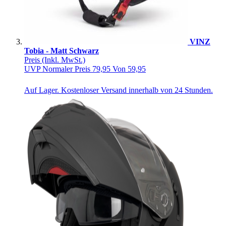
VINZ
Tobia - Matt Schwarz
Preis
(Inkl. MwSt.)
UVP
Normaler Preis
79,95
Von
59,95
Auf Lager. Kostenloser Versand innerhalb von 24 Stunden.