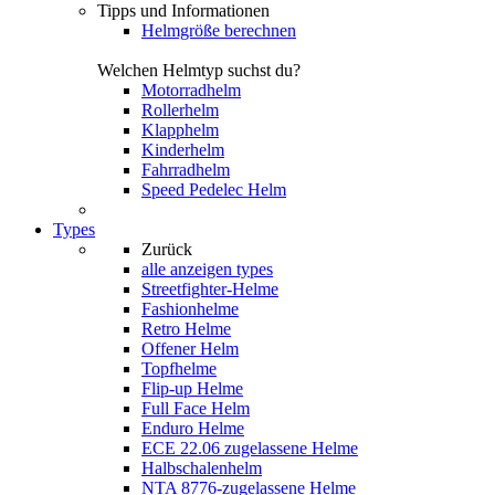
Tipps und Informationen
Helmgröße berechnen
Welchen Helmtyp suchst du?
Motorradhelm
Rollerhelm
Klapphelm
Kinderhelm
Fahrradhelm
Speed Pedelec Helm
Types
Zurück
alle anzeigen
types
Streetfighter-Helme
Fashionhelme
Retro Helme
Offener Helm
Topfhelme
Flip-up Helme
Full Face Helm
Enduro Helme
ECE 22.06 zugelassene Helme
Halbschalenhelm
NTA 8776-zugelassene Helme