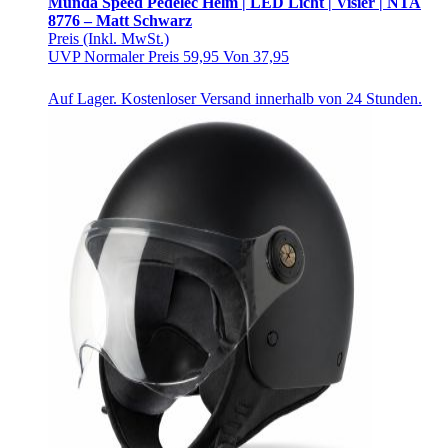
Munda Speed Pedelec Helm | LED Licht | Visier | NTA
8776 – Matt Schwarz
Preis
(Inkl. MwSt.)
UVP
Normaler Preis
59,95
Von
37,95
Auf Lager. Kostenloser Versand innerhalb von 24 Stunden.