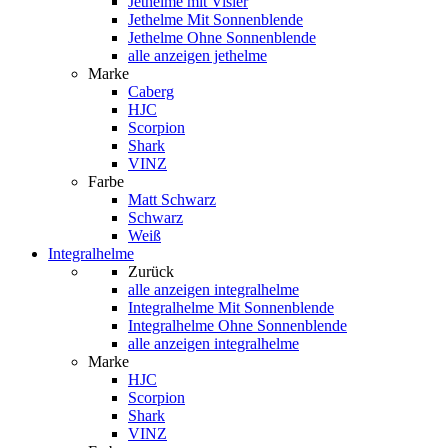
Jethelme mit Visier
Jethelme Mit Sonnenblende
Jethelme Ohne Sonnenblende
alle anzeigen jethelme
Marke
Caberg
HJC
Scorpion
Shark
VINZ
Farbe
Matt Schwarz
Schwarz
Weiß
Integralhelme
Zurück
alle anzeigen
integralhelme
Integralhelme Mit Sonnenblende
Integralhelme Ohne Sonnenblende
alle anzeigen integralhelme
Marke
HJC
Scorpion
Shark
VINZ