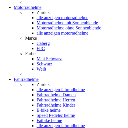
Motorradhelme
Zurück
alle anzeigen
motorradhelme
Motorradhelme mit Sonnenblende
Motorradhelme ohne Sonnenblende
alle anzeigen motorradhelme
Marke
Caberg
HJC
Farbe
Matt Schwarz
Schwarz
Weiß
Fahrradhelme
Zurück
alle anzeigen
fahrradhelme
Fahrradhelme Damen
Fahrradhelme Herren
Fahrradhelme Kinder
E-bike helme
Speed Pedelec helme
Fatbike helme
alle anzeigen fahrradhelme