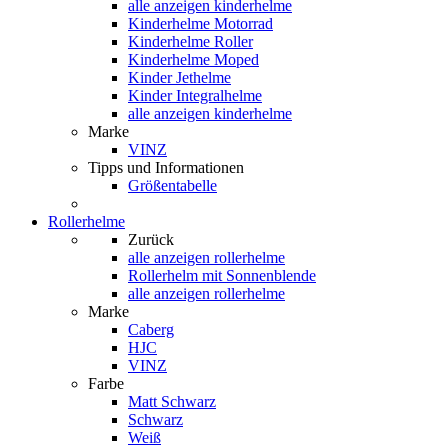
alle anzeigen
kinderhelme
Kinderhelme Motorrad
Kinderhelme Roller
Kinderhelme Moped
Kinder Jethelme
Kinder Integralhelme
alle anzeigen kinderhelme
Marke
VINZ
Tipps und Informationen
Größentabelle
Rollerhelme
Zurück
alle anzeigen
rollerhelme
Rollerhelm mit Sonnenblende
alle anzeigen rollerhelme
Marke
Caberg
HJC
VINZ
Farbe
Matt Schwarz
Schwarz
Weiß