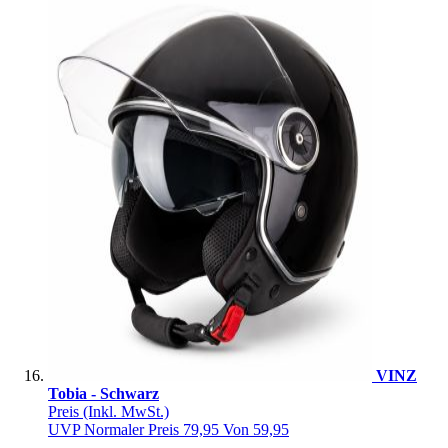
VINZ
Tobia - Schwarz
Preis
(Inkl. MwSt.)
UVP
Normaler Preis
79,95
Von
59,95