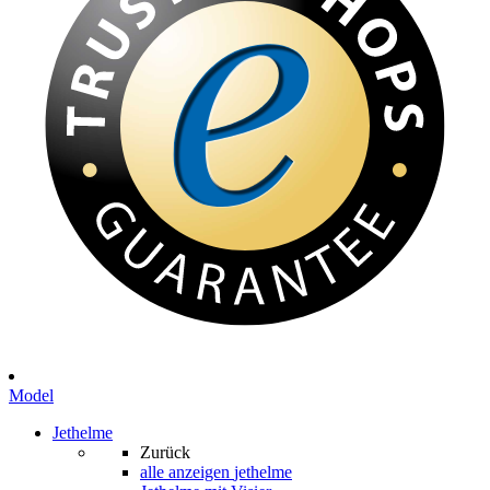
Model
Jethelme
Zurück
alle anzeigen
jethelme