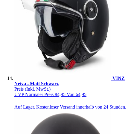
VINZ
Neiva - Matt Schwarz
Preis
(Inkl. MwSt.)
UVP
Normaler Preis
84,95
Von
64,95
Auf Lager. Kostenloser Versand innerhalb von 24 Stunden.